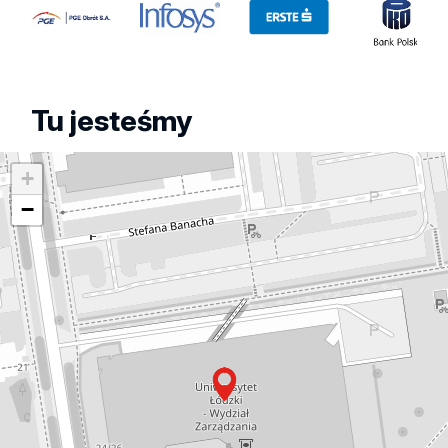
Obrót
Bank
Polski
Tu jesteśmy
+
−