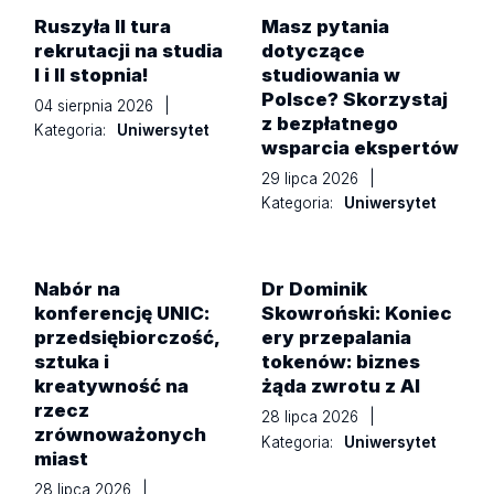
Ruszyła II tura
Masz pytania
rekrutacji na studia
dotyczące
I i II stopnia!
studiowania w
Polsce? Skorzystaj
04 sierpnia 2026
|
z bezpłatnego
Kategoria:
Uniwersytet
wsparcia ekspertów
29 lipca 2026
|
Kategoria:
Uniwersytet
Nabór na
Dr Dominik
konferencję UNIC:
Skowroński: Koniec
przedsiębiorczość,
ery przepalania
sztuka i
tokenów: biznes
kreatywność na
żąda zwrotu z AI
rzecz
28 lipca 2026
|
zrównoważonych
Kategoria:
Uniwersytet
miast
28 lipca 2026
|