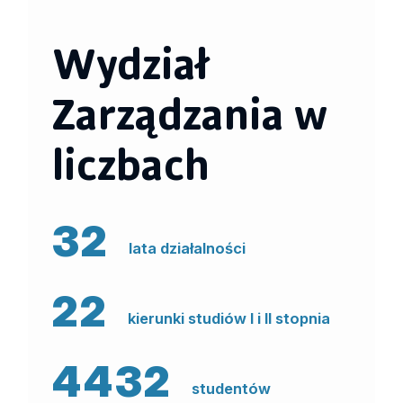
Wydział
Zarządzania w
liczbach
32
lata działalności
22
kierunki studiów I i II stopnia
4432
studentów