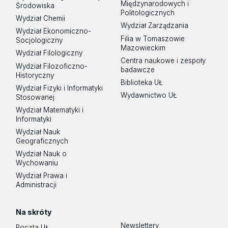
Międzynarodowych i
Środowiska
Politologicznych
Wydział Chemii
Wydział Zarządzania
Wydział Ekonomiczno-
Filia w Tomaszowie
Socjologiczny
Mazowieckim
Wydział Filologiczny
Centra naukowe i zespoły
Wydział Filozoficzno-
badawcze
Historyczny
Biblioteka UŁ
Wydział Fizyki i Informatyki
Wydawnictwo UŁ
Stosowanej
Wydział Matematyki i
Informatyki
Wydział Nauk
Geograficznych
Wydział Nauk o
Wychowaniu
Wydział Prawa i
Administracji
Na skróty
Newslettery
Poczta UŁ