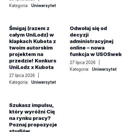
Kategoria:
Uniwersytet
Śmigaj (razem z
Odwołaj się od
całym UniLodz) w
decyzji
klapkach Kubota z
administracyjnej
twoim autorskim
online – nowa
projektem na
funkcja w USOSweb
przedzie! Konkurs
27 lipca 2026
|
UniLodz x Kubota
Kategoria:
Uniwersytet
27 lipca 2026
|
Kategoria:
Uniwersytet
Szukasz impulsu,
który wyróżni Cię
na rynku pracy?
Poznaj propozycje
studiów