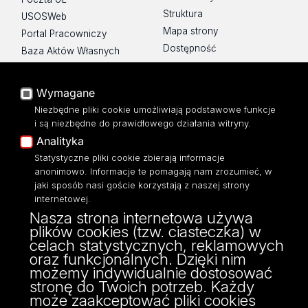
Struktura
USOSWeb
Mapa strony
Portal Pracowniczy
Dostępność
Baza Aktów Własnych
Polityka prywatności
Platforma e-learningowa
Moodle
Wymagane
Eksperci UŁ
Niezbędne pliki cookie umożliwiają podstawowe funkcje
Polityka Prywatności
i są niezbędne do prawidłowego działania witryny.
Dostępność
Analityka
Statystyczne pliki cookie zbierają informacje
anonimowo. Informacje te pomagają nam zrozumieć, w
jaki sposób nasi goście korzystają z naszej strony
internetowej.
Wydział Zarządzania
Nasza strona internetowa używa
Uniwersytetu Łódzkiego
plików cookies (tzw. ciasteczka) w
ul. Matejki 22/26
celach statystycznych, reklamowych
90-237 Łódź
oraz funkcjonalnych. Dzięki nim
tel: 42 635 51 22
możemy indywidualnie dostosować
NIP 724 000 32 43
stronę do Twoich potrzeb. Każdy
może zaakceptować pliki cookies