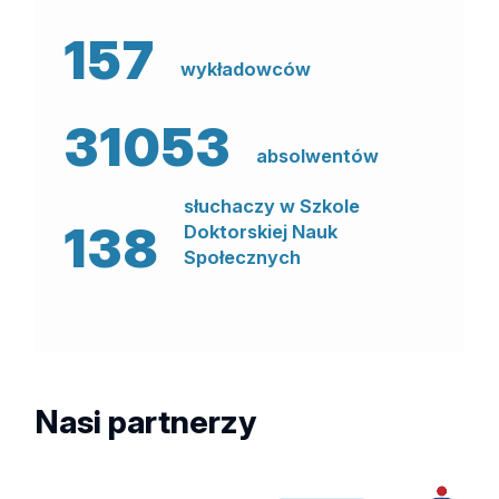
157
wykładowców
31053
absolwentów
słuchaczy w Szkole
138
Doktorskiej Nauk
Społecznych
Nasi
partnerzy
PGE
Infosys
Erste
PKO