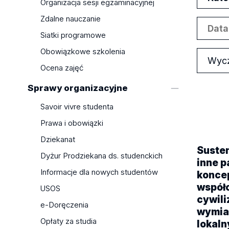
Biegły rewident i audyt finansowy
Organizacja sesji egzaminacyjnej
Business Management - studia I
Zdalne nauczanie
stopnia
Siatki programowe
Cyfryzacja i zarządzanie danymi w
Obowiązkowe szkolenia
biznesie - studia I stopnia
Wyc
Digital Communication and Social
Ocena zajęć
Media for Management - studia I
Sprawy organizacyjne
stopnia
Finanse i inwestycje - studia I
Savoir vivre studenta
stopnia
Prawa i obowiązki
Logistyka - studia I stopnia
Dziekanat
Management and Finance - studia I
Suste
stopnia
Dyżur Prodziekana ds. studenckich
inne 
Marketing - studia I stopnia
Informacje dla nowych studentów
konce
Przedsiębiorczość i zarządzanie
współ
USOS
innowacjami - studia I stopnia
cywili
e-Doręczenia
Rachunkowość w biznesie - studia I
wymiar
stopnia
Opłaty za studia
lokaln