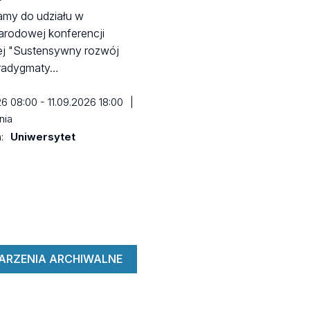
amy do udziału w
arodowej konferencji
j "Sustensywny rozwój
aradygmaty…
26 08:00 - 11.09.2026 18:00
|
nia
a:
Uniwersytet
ARZENIA ARCHIWALNE