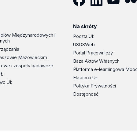
Facebook
LinkedIn
YouTube
Flickr
Na skróty
udiów Międzynarodowych i
Poczta UŁ
znych
USOSWeb
rządzania
Portal Pracowniczy
maszowie Mazowieckim
Baza Aktów Własnych
kowe i zespoły badawcze
Platforma e-learningowa Moo
UŁ
Eksperci UŁ
wo UŁ
Polityka Prywatności
Dostępność