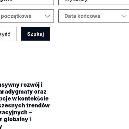
zyść
nsywny rozwój i
paradygmaty oraz
pcje w
kontekście
czesnych trendów
zacyjnych –
 globalny i
y