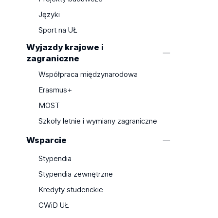
Niestacjonarne I Stopnia
Języki
Przedmioty do Wyboru - Studia
Sport na UŁ
Stacjonarne II Stopnia
Wyjazdy krajowe i
Przedmioty do Wyboru - Studia
zagraniczne
Niestacjonarne II Stopnia
Współpraca międzynarodowa
Erasmus+
MOST
Szkoły letnie i wymiany zagraniczne
Wsparcie
Stypendia
Stypendia zewnętrzne
Kredyty studenckie
CWiD UŁ