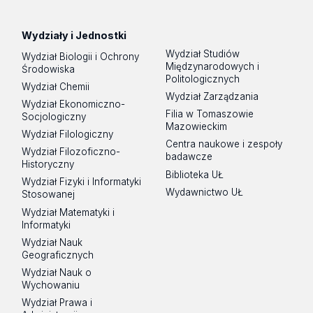
Facebook
LinkedIn
YouTube
Flickr
Instagram
TikTok
Wydziały i Jednostki
Wydział Studiów
Wydział Biologii i Ochrony
Międzynarodowych i
Środowiska
Politologicznych
Wydział Chemii
Wydział Zarządzania
Wydział Ekonomiczno-
Filia w Tomaszowie
Socjologiczny
Mazowieckim
Wydział Filologiczny
Centra naukowe i zespoły
Wydział Filozoficzno-
badawcze
Historyczny
Biblioteka UŁ
Wydział Fizyki i Informatyki
Wydawnictwo UŁ
Stosowanej
Wydział Matematyki i
Informatyki
Wydział Nauk
Geograficznych
Wydział Nauk o
Wychowaniu
Wydział Prawa i