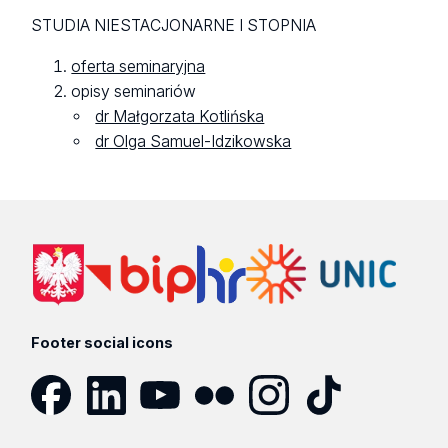
STUDIA NIESTACJONARNE I STOPNIA
oferta seminaryjna
opisy seminariów
dr Małgorzata Kotlińska
dr Olga Samuel-Idzikowska
Footer social icons
Facebook
LinkedIn
YouTube
Flickr
Instagram
TikTok