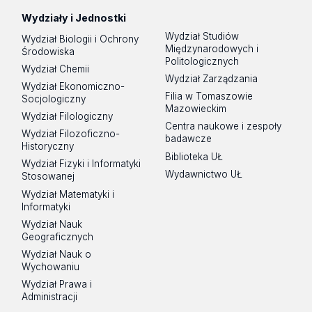
Wydziały i Jednostki
Wydział Studiów
Wydział Biologii i Ochrony
Międzynarodowych i
Środowiska
Politologicznych
Wydział Chemii
Wydział Zarządzania
Wydział Ekonomiczno-
Filia w Tomaszowie
Socjologiczny
Mazowieckim
Wydział Filologiczny
Centra naukowe i zespoły
Wydział Filozoficzno-
badawcze
Historyczny
Biblioteka UŁ
Wydział Fizyki i Informatyki
Wydawnictwo UŁ
Stosowanej
Wydział Matematyki i
Informatyki
Wydział Nauk
Geograficznych
Wydział Nauk o
Wychowaniu
Wydział Prawa i
Administracji