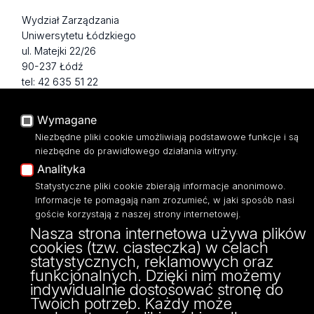
Wydział Zarządzania
Uniwersytetu Łódzkiego
ul. Matejki 22/26
90-237 Łódź
tel: 42 635 51 22
NIP 724 000 32 43
Wymagane
Niezbędne pliki cookie umożliwiają podstawowe funkcje i są
niezbędne do prawidłowego działania witryny.
Analityka
Statystyczne pliki cookie zbierają informacje anonimowo.
Informacje te pomagają nam zrozumieć, w jaki sposób nasi
goście korzystają z naszej strony internetowej.
Nasza strona internetowa używa plików
cookies (tzw. ciasteczka) w celach
Projekt Multiportalu UŁ współfinansowany z funduszy Unii Europejskiej w
statystycznych, reklamowych oraz
ramach konkursu NCBR
funkcjonalnych. Dzięki nim możemy
indywidualnie dostosować stronę do
Twoich potrzeb. Każdy może