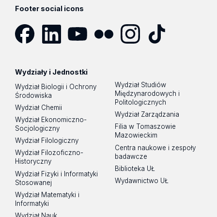
Footer social icons
Facebook
LinkedIn
YouTube
Flickr
Instagram
TikTok
Wydziały i Jednostki
Wydział Studiów
Wydział Biologii i Ochrony
Międzynarodowych i
Środowiska
Politologicznych
Wydział Chemii
Wydział Zarządzania
Wydział Ekonomiczno-
Filia w Tomaszowie
Socjologiczny
Mazowieckim
Wydział Filologiczny
Centra naukowe i zespoły
Wydział Filozoficzno-
badawcze
Historyczny
Biblioteka UŁ
Wydział Fizyki i Informatyki
Wydawnictwo UŁ
Stosowanej
Wydział Matematyki i
Informatyki
Wydział Nauk