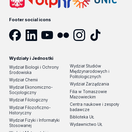
Footer social icons
Facebook
LinkedIn
YouTube
Flickr
Instagram
TikTok
Wydziały i Jednostki
Wydział Studiów
Wydział Biologii i Ochrony
Międzynarodowych i
Środowiska
Politologicznych
Wydział Chemii
Wydział Zarządzania
Wydział Ekonomiczno-
Filia w Tomaszowie
Socjologiczny
Mazowieckim
Wydział Filologiczny
Centra naukowe i zespoły
Wydział Filozoficzno-
badawcze
Historyczny
Biblioteka UŁ
Wydział Fizyki i Informatyki
Wydawnictwo UŁ
Stosowanej