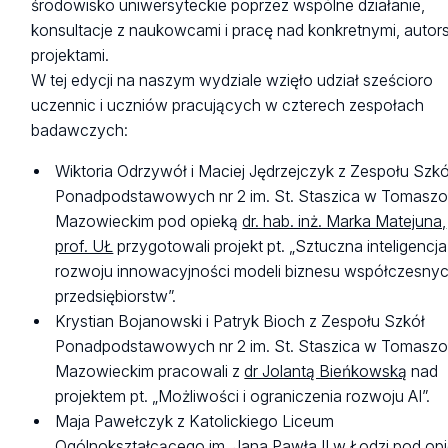
środowisko uniwersyteckie poprzez wspólne działanie,
konsultacje z naukowcami i pracę nad konkretnymi, autors
projektami.
W tej edycji na naszym wydziale wzięło udział sześcioro
uczennic i uczniów pracujących w czterech zespołach
badawczych:
Wiktoria Odrzywół i Maciej Jędrzejczyk z Zespołu Szkó
Ponadpodstawowych nr 2 im. St. Staszica w Tomasz
Mazowieckim pod opieką
dr. hab. inż. Marka Matejuna,
prof. UŁ
przygotowali projekt pt. „Sztuczna inteligencj
rozwoju innowacyjności modeli biznesu współczesny
przedsiębiorstw”.
Krystian Bojanowski i Patryk Bioch z Zespołu Szkół
Ponadpodstawowych nr 2 im. St. Staszica w Tomasz
Mazowieckim pracowali z
dr Jolantą Bieńkowską
nad
projektem pt. „Możliwości i ograniczenia rozwoju AI”.
Maja Pawełczyk z Katolickiego Liceum
Ogólnokształcącego im. Jana Pawła II w Łodzi pod op