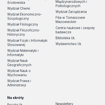
Międzynarodowych i
Środowiska
Politologicznych
Wydział Chemii
Wydział Zarządzania
Wydział Ekonomiczno-
Filia w Tomaszowie
Socjologiczny
Mazowieckim
Wydział Filologiczny
Centra naukowe i zespoły
Wydział Filozoficzno-
badawcze
Historyczny
Biblioteka UŁ
Wydział Fizyki i Informatyki
Wydawnictwo UŁ
Stosowanej
Wydział Matematyki i
Informatyki
Wydział Nauk
Geograficznych
Wydział Nauk o
Wychowaniu
Wydział Prawa i
Administracji
Na skróty
Newslettery
Poczta UŁ