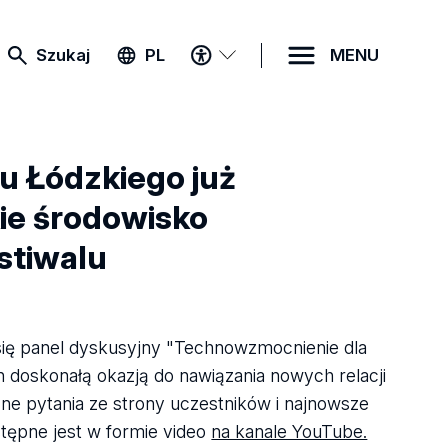
MENU
Szukaj
PL
MENU
DOSTĘPNOŚCI
u Łódzkiego już
kie środowisko
stiwalu
 się panel dyskusyjny "Technowzmocnienie dla
n doskonałą okazją do nawiązania nowych relacji
zne pytania ze strony uczestników i najnowsze
tępne jest w formie video
na kanale YouTube.