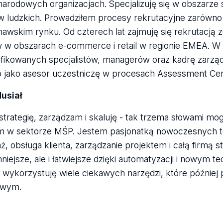
arodowych organizacjach. Specjalizuję się w obszarze
 ludzkich. Prowadziłem procesy rekrutacyjne zarówno n
awskim rynku. Od czterech lat zajmuję się rekrutacją 
w w obszarach e-commerce i retail w regionie EMEA. 
fikowanych specjalistów, managerów oraz kadrę zarzą
 jako asesor uczestniczę w procesach Assessment Cen
usiał
strategię, zarządzam i skaluję - tak trzema słowami mo
m w sektorze MŚP. Jestem pasjonatką nowoczesnych tech
, obsługa klienta, zarządzanie projektem i całą firmą sta
niejsze, ale i łatwiejsze dzięki automatyzacji i nowym 
 i wykorzystuję wiele ciekawych narzędzi, które późni
owym.