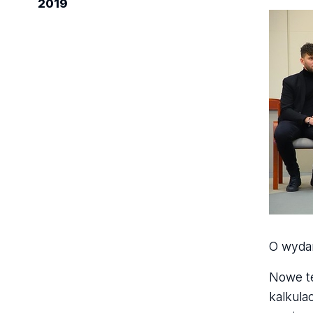
2019
O wydar
Nowe te
kalkula