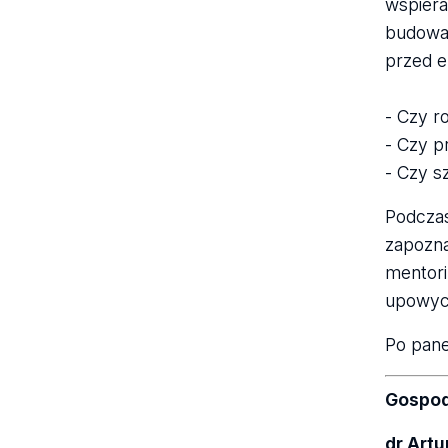
wspiera
budowan
przed e
- Czy r
- Czy 
- Czy s
Podczas
zapozna
mentori
upowych
Po pane
Gospod
dr Artu