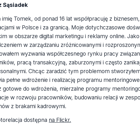
 Sąsiadek
imię Tomek, od ponad 16 lat współpracuję z biznesem, 
acjami w Polsce i za granicą. Moje dotychczasowe do
im w obszarze digital marketingu i reklamy online. Jak
czeniem w zarządzaniu zróżnicowanymi i rozproszonym
wałem wyzwania współczesnego rynku pracy związane 
ików, pracą transakcyjną, zaburzonymi i często zanika
rsonalnymi. Chcąc zaradzić tym problemom stworzyłem 
ia pełne wdrożenie i realizację programu mentoringoweg
 gotowe do wdrożenia, mierzalne programy mentoringo
acje w rozwoju pracowników, budowaniu relacji w zespoł
mów z brakami kadrowymi.
otorelacja dostępna
na Flickr.