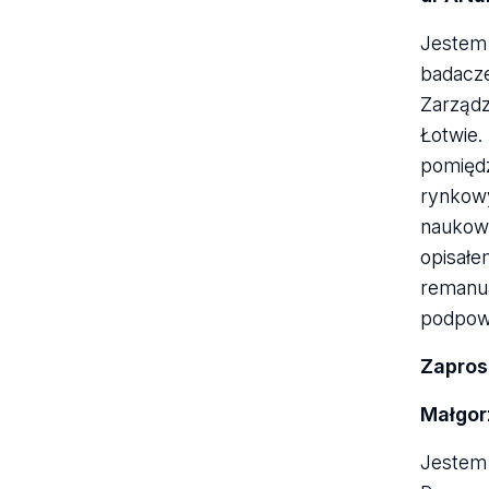
Jestem 
badacze
Zarządz
Łotwie.
pomiędz
rynkowy
naukowe
opisałe
remanua
podpowi
Zapros
Małgor
Jestem 