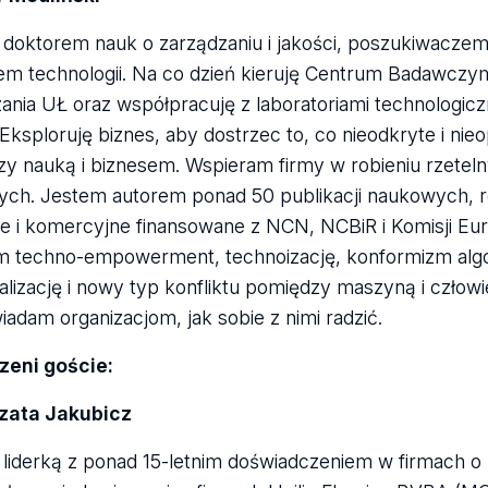
doktorem nauk o zarządzaniu i jakości, poszukiwacze
m technologii. Na co dzień kieruję Centrum Badawczy
ania UŁ oraz współpracuję z laboratoriami technologicz
 Eksploruję biznes, aby dostrzec to, co nieodkryte i ni
y nauką i biznesem. Wspieram firmy w robieniu rzetel
ch. Jestem autorem ponad 50 publikacji naukowych, r
 i komercyjne finansowane z NCN, NCBiR i Komisji Euro
m techno-empowerment, technoizację, konformizm alg
lizację i nowy typ konfliktu pomiędzy maszyną i człowie
adam organizacjom, jak sobie z nimi radzić.
zeni goście:
zata Jakubicz
liderką z ponad 15-letnim doświadczeniem w firmach o 