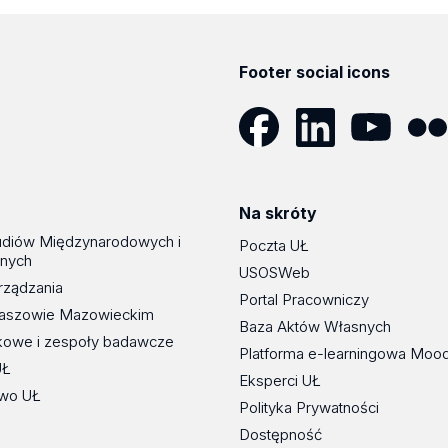
Footer social icons
Facebook
LinkedIn
YouTube
Flickr
Na skróty
udiów Międzynarodowych i
Poczta UŁ
znych
USOSWeb
rządzania
Portal Pracowniczy
maszowie Mazowieckim
Baza Aktów Własnych
kowe i zespoły badawcze
Platforma e-learningowa Moo
UŁ
Eksperci UŁ
wo UŁ
Polityka Prywatności
Dostępność