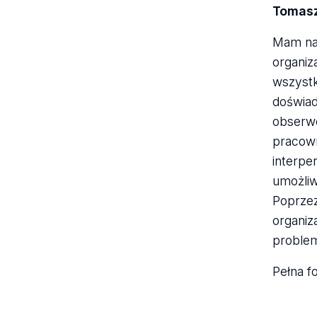
Tomasz
Mam na 
organiz
wszystk
doświad
obserwo
pracown
interpe
umożliw
Poprzez
organiz
proble
Pełna f