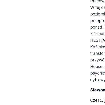
Pracowa
W tej o
poziomi
przepro
ponad 
z firm
HESTIA,
Koźmiń
transfo
przywód
House. 
psychic
cyfrowy
Sławom
Cześć, 