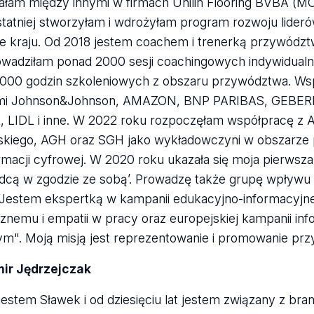
łam między innymi w firmach Unilin Flooring BVBA (
statniej stworzyłam i wdrożyłam program rozwoju lideró
e kraju. Od 2018 jestem coachem i trenerką przywództw
wadziłam ponad 2000 sesji coachingowych indywidualn
1000 godzin szkoleniowych z obszaru przywództwa. Ws
ami Johnson&Johnson, AMAZON, BNP PARIBAS, GEBER
 LIDL i inne. W 2022 roku rozpoczęłam współpracę z
skiego, AGH oraz SGH jako wykładowczyni w obszarze
rmacji cyfrowej. W 2020 roku ukazała się moja pierwsza 
cą w zgodzie ze sobą’. Prowadzę także grupę wpływu
Jestem ekspertką w kampanii edukacyjno-informacyjnej 
znemu i empatii w pracy oraz europejskiej kampanii in
m". Moją misją jest reprezentowanie i promowanie pr
ir Jędrzejczak
jestem Sławek i od dziesięciu lat jestem związany z bran