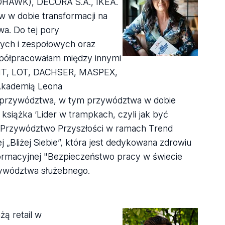
MOHAWK), DECORA S.A., IKEA.
w w dobie transformacji na
a. Do tej pory
ych i zespołowych oraz
półpracowałam między innymi
IT, LOT, DACHSER, MASPEX,
 Akademią Leona
 przywództwa, w tym przywództwa w dobie
książka ‘Lider w trampkach, czyli jak być
 Przywództwo Przyszłości w ramach Trend
„Bliżej Siebie”, która jest dedykowana zdrowiu
formacyjnej "Bezpieczeństwo pracy w świecie
zywództwa służebnego.
żą retail w