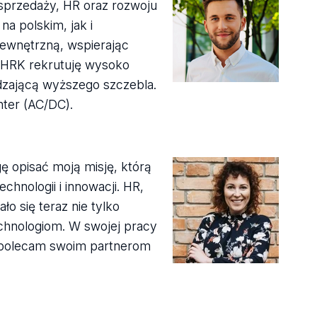
 sprzedaży, HR oraz rozwoju
a polskim, jak i
zewnętrzną, wspierając
W HRK rekrutuję wysoko
dzającą wyższego szczebla.
ter (AC/DC).
gę opisać moją misję, którą
nologii i innowacji. HR,
ło się teraz nie tylko
technologiom. W swojej pracy
ej polecam swoim partnerom