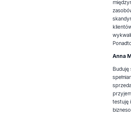
międzyn
zasobów
skandyn
klientó
wykwali
Ponadto
Anna M
Buduję 
spełnia
sprzedaż
przyjem
testuję
biznes