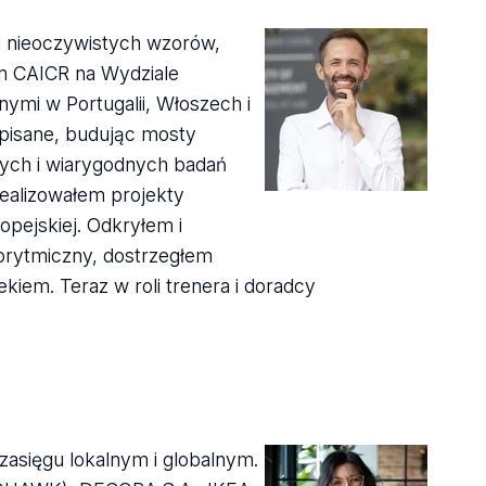
m nieoczywistych wzorów,
m CAICR na Wydziale
nymi w Portugalii, Włoszech i
eopisane, budując mosty
nych i wiarygodnych badań
ealizowałem projekty
pejskiej. Odkryłem i
orytmiczny, dostrzegłem
kiem. Teraz w roli trenera i doradcy
zasięgu lokalnym i globalnym.