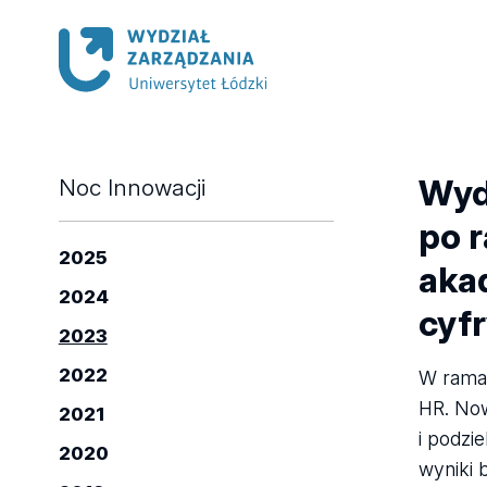
Wyd
Noc Innowacji
po 
2025
aka
2024
cyfr
2023
2022
W ramac
HR. Now
2021
i podzi
2020
wyniki 