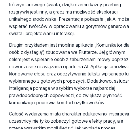
trójwymiarowego świata, dzięki czemu każdy przebieg
rozgrywki jest inny, a gracz ma możliwość eksploracji
unikalnego środowiska. Prezentacja pokazała, jak AI moż
wspierać twórców w opracowaniu algorytmów generowa
świata i projektowaniu interakcji.
Drugim przykładem jest mobilna aplikacja „Komunikator dl
osób z dysfagią”, zbudowana we Flutterze. Jej głównym
celem jest wspieranie osób z zaburzeniami mowy poprzez
nowoczesne rozwiązania oparte na AI. Aplikacja umożliwi
klonowanie głosu oraz odczytywanie tekstu wpisanego l
wybieranego z gotowych propozycji. Dodatkowo, sztucz
inteligencja pomaga w szybkim wyborze najbardziej
prawdopodobnych odpowiedzi, co zwiększa płynność
komunikacji i poprawia komfort użytkowników.
Całość wydarzenia miała charakter edukacyjno-inspiracyj
uczestnicy nie tylko zobaczyli gotowe efekty pracy, ale
przede wszystkim mogli śledzić, jak wygląda proces