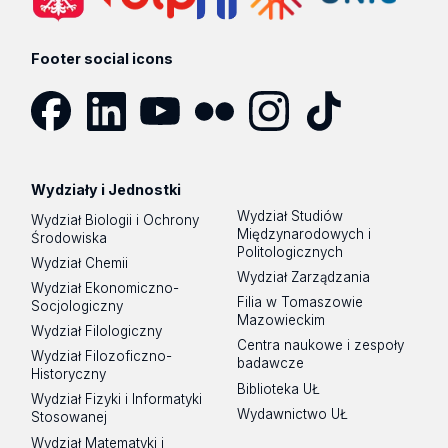
Footer social icons
Facebook
LinkedIn
YouTube
Flickr
Instagram
TikTok
Wydziały i Jednostki
Wydział Studiów
Wydział Biologii i Ochrony
Międzynarodowych i
Środowiska
Politologicznych
Wydział Chemii
Wydział Zarządzania
Wydział Ekonomiczno-
Filia w Tomaszowie
Socjologiczny
Mazowieckim
Wydział Filologiczny
Centra naukowe i zespoły
Wydział Filozoficzno-
badawcze
Historyczny
Biblioteka UŁ
Wydział Fizyki i Informatyki
Wydawnictwo UŁ
Stosowanej
Wydział Matematyki i