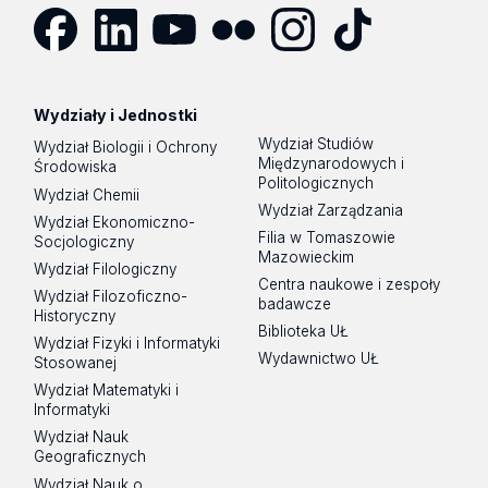
Facebook
LinkedIn
YouTube
Flickr
Instagram
TikTok
Wydziały i Jednostki
Wydział Studiów
Wydział Biologii i Ochrony
Międzynarodowych i
Środowiska
Politologicznych
Wydział Chemii
Wydział Zarządzania
Wydział Ekonomiczno-
Filia w Tomaszowie
Socjologiczny
Mazowieckim
Wydział Filologiczny
Centra naukowe i zespoły
Wydział Filozoficzno-
badawcze
Historyczny
Biblioteka UŁ
Wydział Fizyki i Informatyki
Wydawnictwo UŁ
Stosowanej
Wydział Matematyki i
Informatyki
Wydział Nauk
Geograficznych
Wydział Nauk o