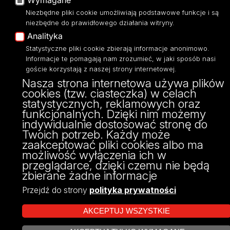
Wymagane
Uniwersytetu Łódzkiego
Niezbędne pliki cookie umożliwiają podstawowe funkcje i są
ul. Matejki 22/26
niezbędne do prawidłowego działania witryny.
90-237 Łódź
Analityka
tel: 42 635 51 22
NIP 724 000 32 43
Statystyczne pliki cookie zbierają informacje anonimowo.
Informacje te pomagają nam zrozumieć, w jaki sposób nasi
goście korzystają z naszej strony internetowej.
Nasza strona internetowa używa plików
cookies (tzw. ciasteczka) w celach
statystycznych, reklamowych oraz
funkcjonalnych. Dzięki nim możemy
indywidualnie dostosować stronę do
Twoich potrzeb. Każdy może
zaakceptować pliki cookies albo ma
możliwość wyłączenia ich w
Projekt Multiportalu UŁ współfinansowany z funduszy Unii Europejskiej w
przeglądarce, dzięki czemu nie będą
ramach konkursu NCBR
zbierane żadne informacje
Przejdź do strony
polityka prywatności
AKCEPTUJ WSZYSTKIE