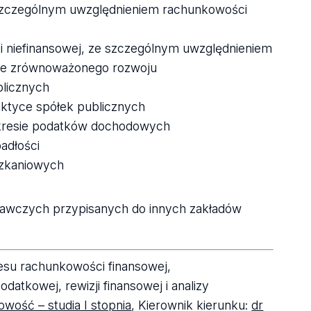
e szczególnym uwzględnieniem rachunkowości
 i niefinansowej, ze szczególnym uwzględnieniem
obie zrównoważonego rozwoju
blicznych
ktyce spółek publicznych
kresie podatków dochodowych
adłości
szkaniowych
adawczych przypisanych do innych zakładów
esu rachunkowości finansowej,
atkowej, rewizji finansowej i analizy
wość – studia I stopnia
, Kierownik kierunku:
dr