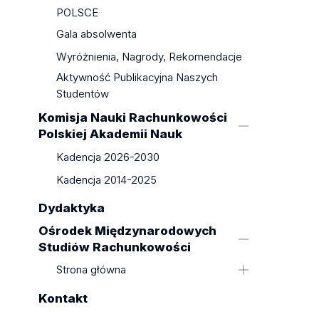
POLSCE
Wykłady na Uniwersytetach
Gala absolwenta
zagranicznych
Wykłady profesorów z
Wyróżnienia, Nagrody, Rekomendacje
Uniwersytetów zagranicznych na
Aktywność Publikacyjna Naszych
Uniwersytecie Łódzkim
Studentów
Projekty badawcze z partnerami
Komisja Nauki Rachunkowości
zagranicznymi
Polskiej Akademii Nauk
Afiliacje w zagranicznych
Kadencja 2026-2030
jednostkach badawczych i pełnienie
funkcji w organizacjach
Kadencja 2014-2025
międzynarodowych
Dydaktyka
Organizacja konferencji/seminariów
międzynarodowych
Ośrodek Międzynarodowych
Studiów Rachunkowości
Strona główna
Strona główna
Kontakt