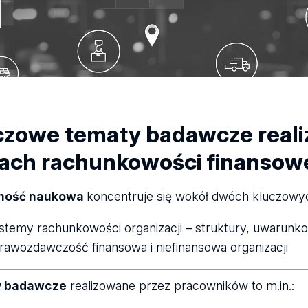
czowe tematy badawcze real
ach rachunkowości finansow
lność naukowa
koncentruje się wokół dwóch kluczow
stemy rachunkowości organizacji – struktury, uwarunk
rawozdawczość finansowa i niefinansowa organizacji
y badawcze
realizowane przez pracowników to m.in.: