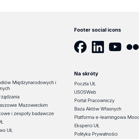
Footer social icons
Facebook
LinkedIn
YouTube
Flickr
Na skróty
udiów Międzynarodowych i
Poczta UŁ
znych
USOSWeb
rządzania
Portal Pracowniczy
maszowie Mazowieckim
Baza Aktów Własnych
kowe i zespoły badawcze
Platforma e-learningowa Moo
UŁ
Eksperci UŁ
wo UŁ
Polityka Prywatności