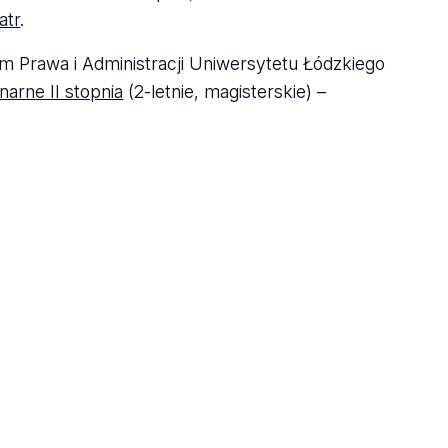
atr
.
m Prawa i Administracji Uniwersytetu Łódzkiego
arne II stopnia
(2-letnie, magisterskie) –