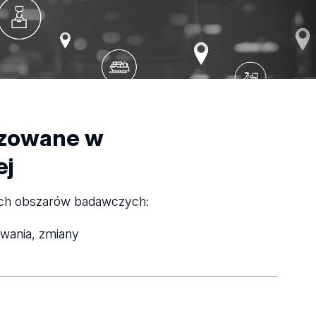
izowane w
ej
ych obszarów badawczych:
owania, zmiany