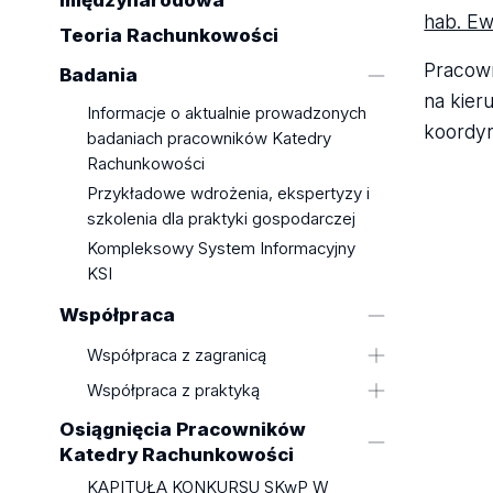
międzynarodowa
hab. Ew
Teoria Rachunkowości
Pracown
Badania
na kie
Informacje o aktualnie prowadzonych
koordy
badaniach pracowników Katedry
Rachunkowości
Przykładowe wdrożenia, ekspertyzy i
szkolenia dla praktyki gospodarczej
Kompleksowy System Informacyjny
KSI
Współpraca
Współpraca z zagranicą
Publikacje pracowników Katedry
Współpraca z praktyką
Rachunkowości z zagranicznymi
Prace legislacyjne
Osiągnięcia Pracowników
autorami
Katedry Rachunkowości
Referaty wygłoszone na
KAPITUŁA KONKURSU SKwP W
konferencjach zagranicznych