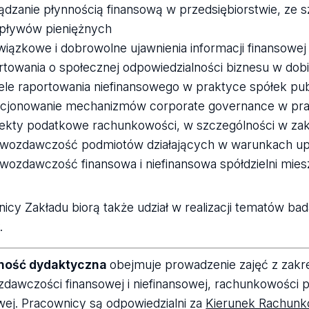
ądzanie płynnością finansową w przedsiębiorstwie, z
pływów pieniężnych
iązkowe i dobrowolne ujawnienia informacji finansowej
rtowania o społecznej odpowiedzialności biznesu w d
le raportowania niefinansowego w praktyce spółek pu
cjonowanie mechanizmów corporate governance w pra
kty podatkowe rachunkowości, w szczególności w za
wozdawczość podmiotów działających w warunkach up
wozdawczość finansowa i niefinansowa spółdzielni mie
icy Zakładu biorą także udział w realizacji tematów b
.
lność dydaktyczna
obejmuje prowadzenie zajęć z zakr
dawczości finansowej i niefinansowej, rachunkowości pod
wej. Pracownicy są odpowiedzialni za
Kierunek Rachunko