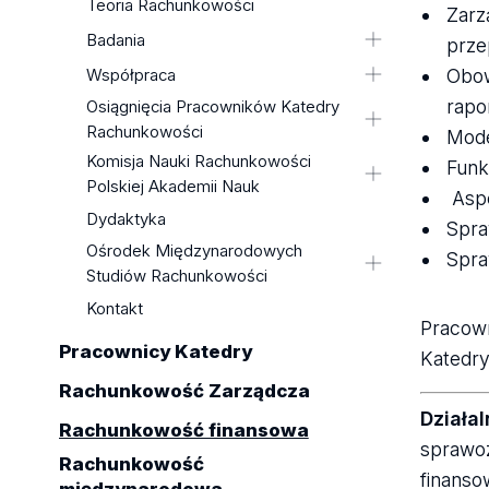
Teoria Rachunkowości
Zarz
Teoria Rachunkowości
Badania
prze
Badania
Informacje o aktualnie
Obow
Współpraca
Współpraca
prowadzonych badaniach
rapo
Osiągnięcia Pracowników Katedry
Osiągnięcia Pracowników Katedry
Współpraca z zagranicą
pracowników Katedry
Rachunkowości
Rachunkowości
Mode
Współpraca z praktyką
Rachunkowości
Komisja Nauki Rachunkowości
Komisja Nauki Rachunkowości
KAPITUŁA KONKURSU SKwP W
Funk
Przykładowe wdrożenia, ekspertyzy
Polskiej Akademii Nauk
Polskiej Akademii Nauk
POLSCE
Aspe
i szkolenia dla praktyki
Dydaktyka
Gala absolwenta
Kadencja 2026-2030
Dydaktyka
gospodarczej
Spra
Ośrodek Międzynarodowych
Wyróżnienia, Nagrody,
Kadencja 2014-2025
Ośrodek Międzynarodowych
Kompleksowy System Informacyjny
Spra
Studiów Rachunkowości
Rekomendacje
Studiów Rachunkowości
KSI
Aktywność Publikacyjna Naszych
Kontakt
Strona główna
Kontakt
Studentów
Pracown
Pracownicy Katedry
Katedry
Rachunkowość Zarządcza
Działa
Rachunkowość finansowa
sprawoz
Rachunkowość
finanso