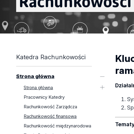
Rachunkowości
Klu
Katedra Rachunkowości
ram
Strona główna
Działa
Strona główna
Strona główna
Pracownicy Katedry
Sy
Pracownicy Katedry
Rachunkowość Zarządcza
Sp
Rachunkowość Zarządcza
Rachunkowość finansowa
Rachunkowość finansowa
Temat
Rachunkowość międzynarodowa
Rachunkowość międzynarodowa