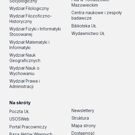
Socjologiczny
Mazowieckim
Wydział Filologiczny
Centra naukowe i zespoły
Wydział Filozoficzno-
badawcze
Historyczny
Biblioteka UŁ
Wydział Fizyki i Informatyki
Wydawnictwo UŁ
Stosowanej
Wydział Matematyki i
Informatyki
Wydział Nauk
Geograficznych
Wydział Nauk o
Wychowaniu
Wydział Prawa i
Administracji
Na skróty
Newslettery
Poczta UŁ
Struktura
USOSWeb
Mapa strony
Portal Pracowniczy
Dostępność
Baza Aktów Własnych