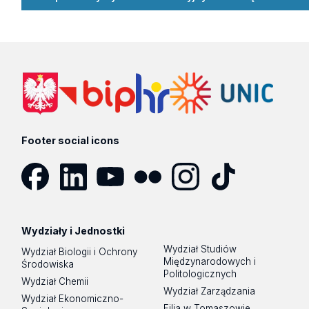
Footer social icons
Facebook
LinkedIn
YouTube
Flickr
Instagram
TikTok
Wydziały i Jednostki
Wydział Studiów
Wydział Biologii i Ochrony
Międzynarodowych i
Środowiska
Politologicznych
Wydział Chemii
Wydział Zarządzania
Wydział Ekonomiczno-
Filia w Tomaszowie