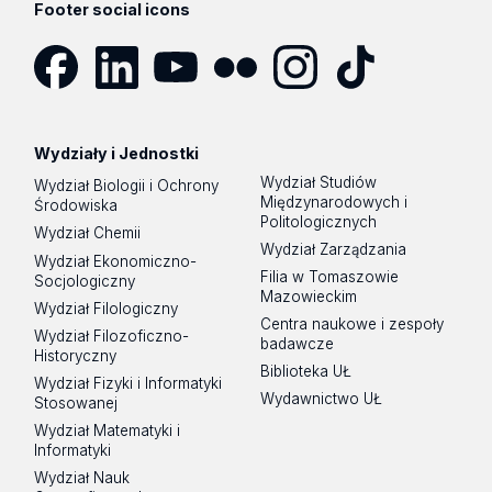
Footer social icons
Facebook
LinkedIn
YouTube
Flickr
Instagram
TikTok
Wydziały i Jednostki
Wydział Studiów
Wydział Biologii i Ochrony
Międzynarodowych i
Środowiska
Politologicznych
Wydział Chemii
Wydział Zarządzania
Wydział Ekonomiczno-
Filia w Tomaszowie
Socjologiczny
Mazowieckim
Wydział Filologiczny
Centra naukowe i zespoły
Wydział Filozoficzno-
badawcze
Historyczny
Biblioteka UŁ
Wydział Fizyki i Informatyki
Wydawnictwo UŁ
Stosowanej
Wydział Matematyki i
Informatyki
Wydział Nauk