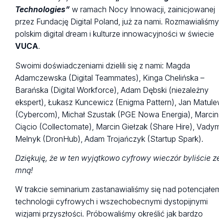
Technologies”
w ramach Nocy Innowacji, zainicjowanej
przez Fundację Digital Poland, już za nami. Rozmawialiśmy
polskim digital dream i kulturze innowacyjności w świecie
VUCA
.
Swoimi doświadczeniami dzielili się z nami: Magda
Adamczewska (Digital Teammates), Kinga Chelińska –
Barańska (Digital Workforce), Adam Dębski (niezależny
ekspert), Łukasz Kuncewicz (Enigma Pattern), Jan Matule
(Cybercom), Michał Szustak (PGE Nowa Energia), Marcin
Ciącio (Collectomate), Marcin Giełzak (Share Hire), Vady
Melnyk (DronHub), Adam Trojańczyk (Startup Spark).
Dziękuję, że w ten wyjątkowo cyfrowy wieczór byliście z
mną!
W trakcie seminarium zastanawialiśmy się nad potencjałe
technologii cyfrowych i wszechobecnymi dystopijnymi
wizjami przyszłości. Próbowaliśmy określić jak bardzo