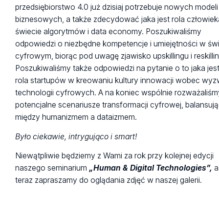
przedsiębiorstwo 4.0 już dzisiaj potrzebuje nowych modeli
biznesowych, a także zdecydować jaka jest rola człowie
świecie algorytmów i data economy. Poszukiwaliśmy
odpowiedzi o niezbędne kompetencje i umiejętności w św
cyfrowym, biorąc pod uwagę zjawisko upskillingu i reskilli
Poszukiwaliśmy także odpowiedzi na pytanie o to jaka jes
rola startupów w kreowaniu kultury innowacji wobec wy
technologii cyfrowych. A na koniec wspólnie rozważaliśm
potencjalne scenariusze transformacji cyfrowej, balansuj
między humanizmem a dataizmem.
Było ciekawie, intrygująco i smart!
Niewątpliwie będziemy z Wami za rok przy kolejnej edycji
naszego seminarium
„Human & Digital Technologies”,
a
teraz zapraszamy do oglądania zdjęć w naszej galerii.