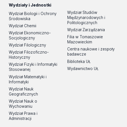
Wydziały i Jednostki
Wydział Studiów
Wydział Biologii i Ochrony
Międzynarodowych i
Środowiska
Politologicznych
Wydział Chemii
Wydział Zarządzania
Wydział Ekonomiczno-
Filia w Tomaszowie
Socjologiczny
Mazowieckim
Wydział Filologiczny
Centra naukowe i zespoły
Wydział Filozoficzno-
badawcze
Historyczny
Biblioteka UŁ
Wydział Fizyki i Informatyki
Wydawnictwo UŁ
Stosowanej
Wydział Matematyki i
Informatyki
Wydział Nauk
Geograficznych
Wydział Nauk o
Wychowaniu
Wydział Prawa i
Administracji