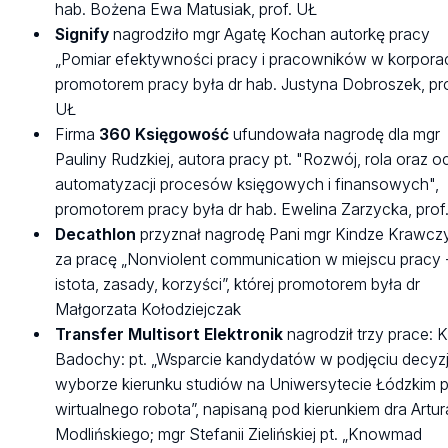
hab. Bożena Ewa Matusiak, prof. UŁ
Signify
nagrodziło mgr Agatę Kochan autorkę pracy
„Pomiar efektywności pracy i pracowników w korporac
promotorem pracy była dr hab. Justyna Dobroszek, pro
UŁ
Firma
360 Księgowość
ufundowała nagrodę dla mgr
Pauliny Rudzkiej, autora pracy pt. "Rozwój, rola oraz 
automatyzacji procesów księgowych i finansowych",
promotorem pracy była dr hab. Ewelina Zarzycka, prof
Decathlon
przyznał nagrodę Pani mgr Kindze Krawcz
za pracę „Nonviolent communication w miejscu pracy 
istota, zasady, korzyści”, której promotorem była dr
Małgorzata Kołodziejczak
Transfer Multisort Elektronik
nagrodził trzy prace: K
Badochy: pt. „Wsparcie kandydatów w podjęciu decyzj
wyborze kierunku studiów na Uniwersytecie Łódzkim 
wirtualnego robota”, napisaną pod kierunkiem dra Artur
Modlińskiego; mgr Stefanii Zielińskiej pt. „Knowmad