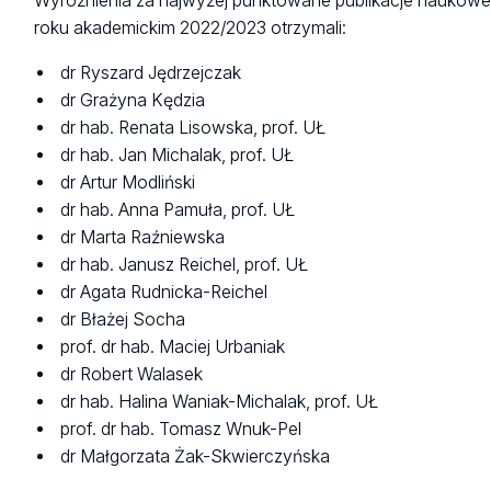
Wyróżnienia za najwyżej punktowane publikacje naukow
roku akademickim 2022/2023 otrzymali:
dr Ryszard Jędrzejczak
dr Grażyna Kędzia
dr hab. Renata Lisowska, prof. UŁ
dr hab. Jan Michalak, prof. UŁ
dr Artur Modliński
dr hab. Anna Pamuła, prof. UŁ
dr Marta Raźniewska
dr hab. Janusz Reichel, prof. UŁ
dr Agata Rudnicka-Reichel
dr Błażej Socha
prof. dr hab. Maciej Urbaniak
dr Robert Walasek
dr hab. Halina Waniak-Michalak, prof. UŁ
prof. dr hab. Tomasz Wnuk-Pel
dr Małgorzata Żak-Skwierczyńska