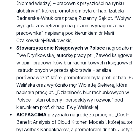
(Nomad wiedzy) – pracownik przyszłości na rynku
globalnym”, której promotorem była dr hab. Izabela
Bednarska-Wnuk oraz pracę Zuzanny Sęk pt. ”Wpływ
wyglądu zewnętrznego na poziom wynagrodzenia
pracownika”, napisaną pod kierunkiem dr Marii
Czajkowskiej-Białkowskiej
Stowarzyszenie Księgowych w Polsce
nagrodziło 
Ewę Dryńkowską, autorkę pracy pt. „Zawód księgow
w opinii pracowników biur rachunkowych i księgowyc
zatrudnionych w przedsiębiorstwie – analiza
porównawcza”, której promotorem była prof. dr hab. 
Walińska oraz wyróżniło mgr Wiolettę Siekierę, która
napisała pracę pt. „Działalność biur rachunkowych w
Polsce – stan obecny i perspektywy rozwoju” pod
kierunkiem prof. dr hab. Ewy Walińskiej
AICPA&CIMA
przyznało nagrodę za pracę pt. „Cost-
Benefit Analysis of Cloud Kitchen Models”, której auto
był Asilbek Kandakharov, a promotorem dr hab. Justyn