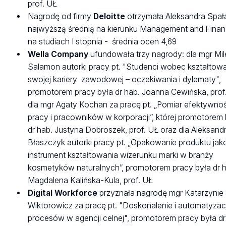
prof. UŁ
Nagrodę od firmy
Deloitte
otrzymała Aleksandra Spała
najwyższą średnią na kierunku Management and Fina
na studiach I stopnia - średnia ocen 4,69
Wella Company
ufundowała trzy nagrody: dla mgr Mi
Salamon autorki pracy pt. "Studenci wobec kształtow
swojej kariery zawodowej – oczekiwania i dylematy",
promotorem pracy była dr hab. Joanna Cewińska, prof
dla mgr Agaty Kochan za pracę pt. „Pomiar efektywno
pracy i pracowników w korporacji”, której promotorem 
dr hab. Justyna Dobroszek, prof. UŁ oraz dla Aleksand
Błaszczyk autorki pracy pt. „Opakowanie produktu jak
instrument kształtowania wizerunku marki w branży
kosmetyków naturalnych”, promotorem pracy była dr 
Magdalena Kalińska-Kula, prof. UŁ
Digital Workforce
przyznała nagrodę mgr Katarzynie
Wiktorowicz za pracę pt. "Doskonalenie i automatyzac
procesów w agencji celnej", promotorem pracy była dr