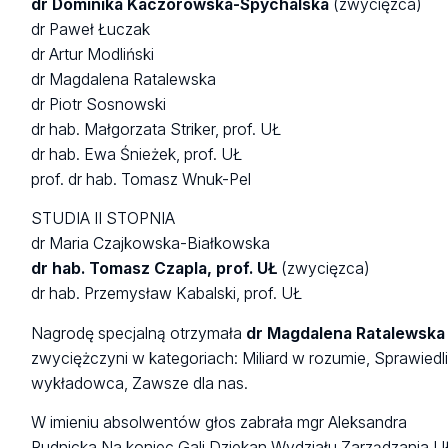
dr Dominika Kaczorowska-Spychalska
(zwycięzca)
dr Paweł Łuczak
dr Artur Modliński
dr Magdalena Ratalewska
dr Piotr Sosnowski
dr hab. Małgorzata Striker, prof. UŁ
dr hab. Ewa Śnieżek, prof. UŁ
prof. dr hab. Tomasz Wnuk-Pel
STUDIA II STOPNIA
dr Maria Czajkowska-Białkowska
dr hab. Tomasz Czapla, prof. UŁ
(zwycięzca)
dr hab. Przemysław Kabalski, prof. UŁ
Nagrodę specjalną otrzymała
dr Magdalena Ratalewska
zwyciężczyni w kategoriach: Miliard w rozumie, Sprawied
wykładowca, Zawsze dla nas.
W imieniu absolwentów głos zabrała mgr Aleksandra
Rudnicka.Na koniec Gali Dziekan Wydziału Zarządzania U