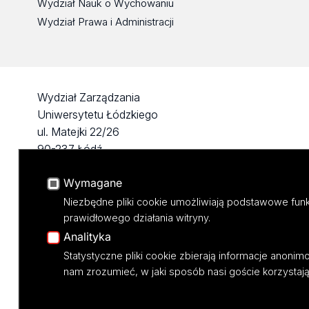
Wydział Nauk o Wychowaniu
Wydział Prawa i Administracji
Wydział Zarządzania
Uniwersytetu Łódzkiego
ul. Matejki 22/26
90-237 Łódź
tel: 42 635 51 22
Wymagane
NIP 724 000 32 43
Niezbędne pliki cookie umożliwiają podstawowe funk
prawidłowego działania witryny.
Analityka
Statystyczne pliki cookie zbierają informacje anoni
nam zrozumieć, w jaki sposób nasi goście korzystają 