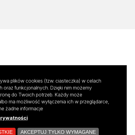
ywa plików cookies (tzw. ciasteczka) w celach
h oraz funkcjonalnych. Dzięki nim możemy
tronę do Twoich potrzeb. Każdy może
albo ma możliwość wyłączenia ich w przeglądarce,
ane żadne informacje
prywatności
STKIE
AKCEPTUJ TYLKO WYMAGANE