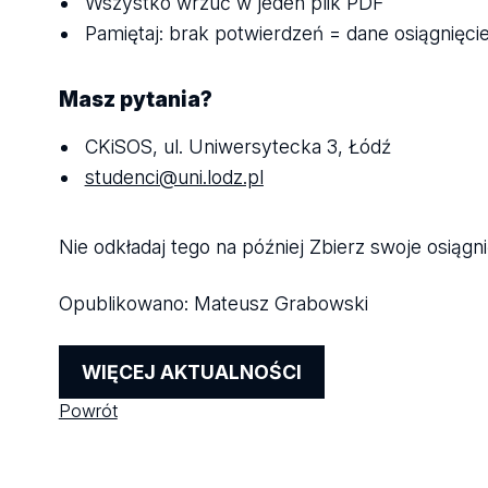
Wszystko wrzuć w jeden plik PDF
Pamiętaj: brak potwierdzeń = dane osiągnięci
Masz pytania?
CKiSOS, ul. Uniwersytecka 3, Łódź
studenci@uni.lodz.pl
Nie odkładaj tego na później Zbierz swoje osiągni
Opublikowano:
Mateusz Grabowski
WIĘCEJ AKTUALNOŚCI
Powrót