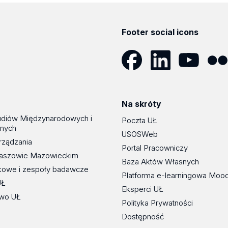
Footer social icons
Facebook
LinkedIn
YouTube
Flickr
Na skróty
udiów Międzynarodowych i
Poczta UŁ
znych
USOSWeb
rządzania
Portal Pracowniczy
maszowie Mazowieckim
Baza Aktów Własnych
kowe i zespoły badawcze
Platforma e-learningowa Moo
UŁ
Eksperci UŁ
wo UŁ
Polityka Prywatności
Dostępność