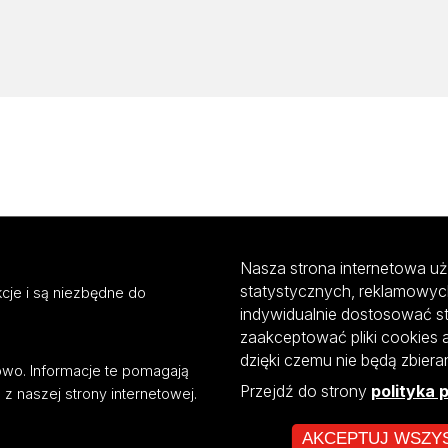
Nasza strona internetowa uż
statystycznych, reklamowyc
cje i są niezbędne do
indywidualnie dostosować s
zaakceptować pliki cookies 
dzięki czemu nie będą zbier
mowo. Informacje te pomagają
Przejdź do strony
polityka 
z naszej strony internetowej.
AKCEPTUJ WSZY