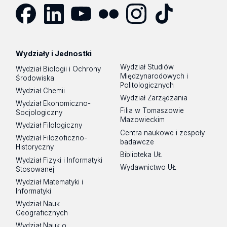
Facebook
LinkedIn
YouTube
Flickr
Instagram
TikTok
Wydziały i Jednostki
Wydział Studiów
Wydział Biologii i Ochrony
Międzynarodowych i
Środowiska
Politologicznych
Wydział Chemii
Wydział Zarządzania
Wydział Ekonomiczno-
Filia w Tomaszowie
Socjologiczny
Mazowieckim
Wydział Filologiczny
Centra naukowe i zespoły
Wydział Filozoficzno-
badawcze
Historyczny
Biblioteka UŁ
Wydział Fizyki i Informatyki
Wydawnictwo UŁ
Stosowanej
Wydział Matematyki i
Informatyki
Wydział Nauk
Geograficznych
Wydział Nauk o