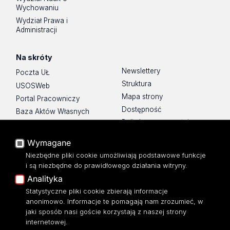
Wychowaniu
Wydział Prawa i
Administracji
Na skróty
Newslettery
Poczta UŁ
Struktura
USOSWeb
Mapa strony
Portal Pracowniczy
Dostępność
Baza Aktów Własnych
Polityka prywatności
Platforma e-learningowa
Moodle
Wymagane
Eksperci UŁ
Niezbędne pliki cookie umożliwiają podstawowe funkcje
Polityka Prywatności
i są niezbędne do prawidłowego działania witryny.
Dostępność
Analityka
Statystyczne pliki cookie zbierają informacje
anonimowo. Informacje te pomagają nam zrozumieć, w
jaki sposób nasi goście korzystają z naszej strony
Wydział Zarządzania
internetowej.