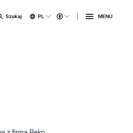
MENU
Szukaj
PL
MENU
DOSTĘPNOŚCI
ę z firmą Beko