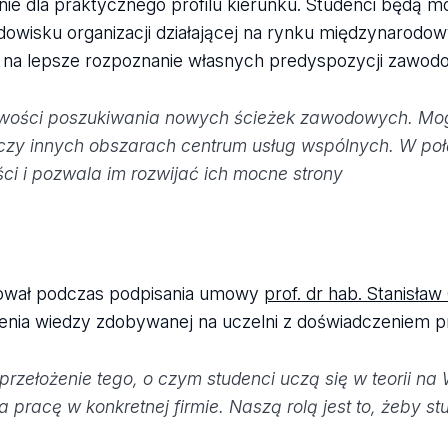
e dla praktycznego profilu kierunku. Studenci będą mo
owisku organizacji działającej na rynku międzynarodo
eż na lepsze rozpoznanie własnych predyspozycji zawod
żliwości poszukiwania nowych ścieżek zawodowych. M
 czy innych obszarach centrum usług wspólnych. W poł
ści i pozwala im rozwijać ich mocne strony
ował podczas podpisania umowy
prof. dr hab. Stanisła
zenia wiedzy zdobywanej na uczelni z doświadczeniem 
przełożenie tego, o czym studenci uczą się w teorii na
 pracę w konkretnej firmie. Naszą rolą jest to, żeby st