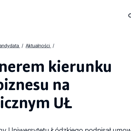
kandydata
Aktualności
tnerem kierunku
biznesu na
gicznym UŁ
zny Uniwersytetu Łódzkiego podpisał umow