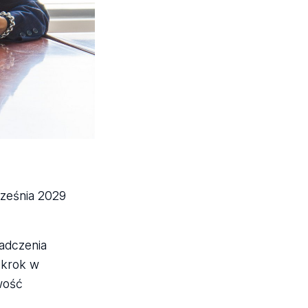
ześnia 2029
iadczenia
 krok w
wość