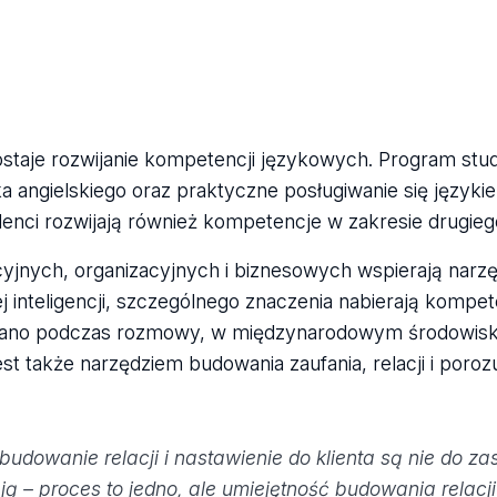
aje rozwijanie kompetencji językowych. Program stud
a angielskiego oraz praktyczne posługiwanie się języki
nci rozwijają również kompetencje w zakresie drugieg
jnych, organizacyjnych i biznesowych wspierają narzę
 inteligencji, szczególnego znaczenia nabierają kompet
eślano podczas rozmowy, w międzynarodowym środowisk
est także narzędziem budowania zaufania, relacji i poro
budowanie relacji i nastawienie do klienta są nie do za
ją – proces to jedno, ale umiejętność budowania relacji