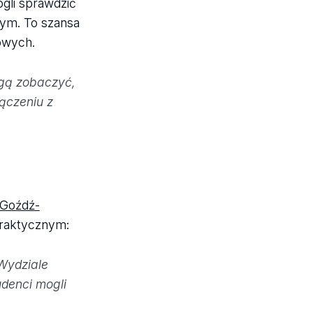
gli sprawdzić
wym. To szansa
owych.
ogą zobaczyć,
ączeniu z
w Goźdź-
praktycznym:
 Wydziale
udenci mogli