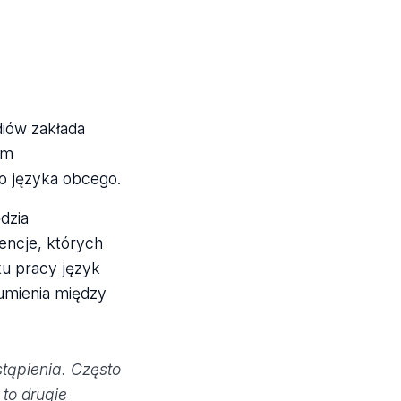
iów zakłada
em
o języka obcego.
dzia
encje, których
u pracy język
zumienia między
stąpienia. Często
 to drugie