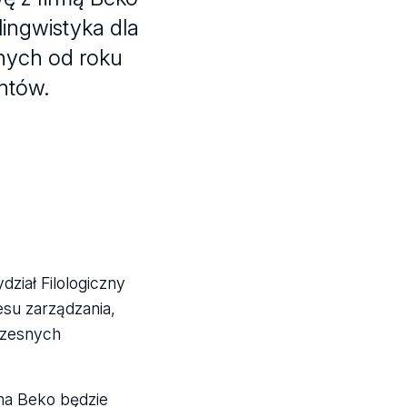
lingwistyka dla
nych od roku
ntów.
ział Filologiczny
su zarządzania,
czesnych
ma Beko będzie