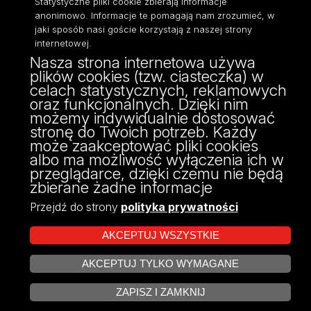
Statystyczne pliki cookie zbierają informacje
anonimowo. Informacje te pomagają nam zrozumieć, w
jaki sposób nasi goście korzystają z naszej strony
Wydział Zarządzania
internetowej.
Nasza strona internetowa używa
Uniwersytetu Łódzkiego
plików cookies (tzw. ciasteczka) w
ul. Matejki 22/26
celach statystycznych, reklamowych
90-237 Łódź
oraz funkcjonalnych. Dzięki nim
tel: 42 635 51 22
możemy indywidualnie dostosować
NIP 724 000 32 43
stronę do Twoich potrzeb. Każdy
może zaakceptować pliki cookies
albo ma możliwość wyłączenia ich w
przeglądarce, dzięki czemu nie będą
zbierane żadne informacje
Przejdź do strony
polityka prywatności
AKCEPTUJ WSZYSTKIE
AKCEPTUJ TYLKO WYMAGANE
Projekt Multiportalu UŁ współfinansowany z funduszy Unii Europejskiej w
ZARZĄDZAJ COOKIES
ramach konkursu NCBR
ZAPISZ I ZAMKNIJ