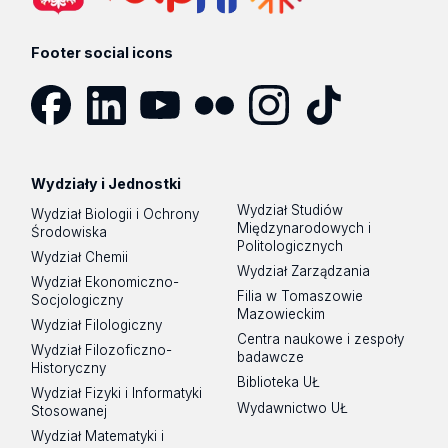
Footer social icons
Facebook
LinkedIn
YouTube
Flickr
Instagram
TikTok
Wydziały i Jednostki
Wydział Studiów
Wydział Biologii i Ochrony
Międzynarodowych i
Środowiska
Politologicznych
Wydział Chemii
Wydział Zarządzania
Wydział Ekonomiczno-
Filia w Tomaszowie
Socjologiczny
Mazowieckim
Wydział Filologiczny
Centra naukowe i zespoły
Wydział Filozoficzno-
badawcze
Historyczny
Biblioteka UŁ
Wydział Fizyki i Informatyki
Wydawnictwo UŁ
Stosowanej
Wydział Matematyki i