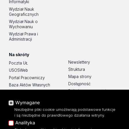
Informatyki
Wydział Nauk
Geograficznych
Wydział Nauk o
Wychowaniu
Wydział Prawa i
Administracji
Na skróty
Newslettery
Poczta UŁ
Struktura
USOSWeb
Mapa strony
Portal Pracowniczy
Dostępność
Baza Aktów Własnych
Polityka prywatności
Platforma e-learningowa
Moodle
Wymagane
Eksperci UŁ
Niezbędne pliki cookie umożliwiają podstawowe funkcje
Polityka Prywatności
i są niezbędne do prawidłowego działania witryny.
Dostępność
Analityka