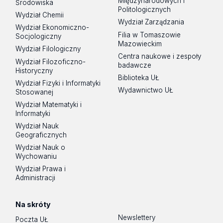
Międzynarodowych i
Środowiska
Politologicznych
Wydział Chemii
Wydział Zarządzania
Wydział Ekonomiczno-
Filia w Tomaszowie
Socjologiczny
Mazowieckim
Wydział Filologiczny
Centra naukowe i zespoły
Wydział Filozoficzno-
badawcze
Historyczny
Biblioteka UŁ
Wydział Fizyki i Informatyki
Wydawnictwo UŁ
Stosowanej
Wydział Matematyki i
Informatyki
Wydział Nauk
Geograficznych
Wydział Nauk o
Wychowaniu
Wydział Prawa i
Administracji
Na skróty
Newslettery
Poczta UŁ