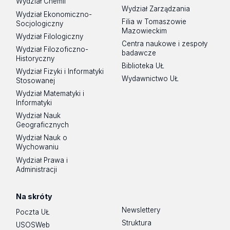
Wydział Chemii
Wydział Zarządzania
Wydział Ekonomiczno-
Filia w Tomaszowie
Socjologiczny
Mazowieckim
Wydział Filologiczny
Centra naukowe i zespoły
Wydział Filozoficzno-
badawcze
Historyczny
Biblioteka UŁ
Wydział Fizyki i Informatyki
Wydawnictwo UŁ
Stosowanej
Wydział Matematyki i
Informatyki
Wydział Nauk
Geograficznych
Wydział Nauk o
Wychowaniu
Wydział Prawa i
Administracji
Na skróty
Newslettery
Poczta UŁ
Struktura
USOSWeb