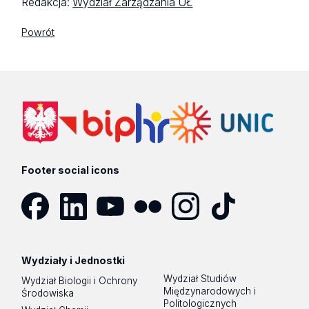
Redakcja:
Wydział Zarządzania UŁ
Powrót
Footer social icons
Facebook
LinkedIn
YouTube
Flickr
Instagram
TikTok
Wydziały i Jednostki
Wydział Studiów
Wydział Biologii i Ochrony
Międzynarodowych i
Środowiska
Politologicznych