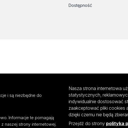
Dostępność
Nasza strona internetowa uż
statystycznych, reklamowyc
cje i są niezbędne do
indywidualnie dostosować s
zaakceptować pliki cookies 
dzięki czemu nie będą zbier
mowo. Informacje te pomagają
Przejdź do strony
polityka 
z naszej strony internetowej.