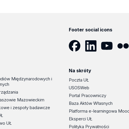
Footer social icons
Facebook
LinkedIn
YouTube
Flickr
Na skróty
udiów Międzynarodowych i
Poczta UŁ
znych
USOSWeb
rządzania
Portal Pracowniczy
maszowie Mazowieckim
Baza Aktów Własnych
kowe i zespoły badawcze
Platforma e-learningowa Moo
UŁ
Eksperci UŁ
wo UŁ
Polityka Prywatności