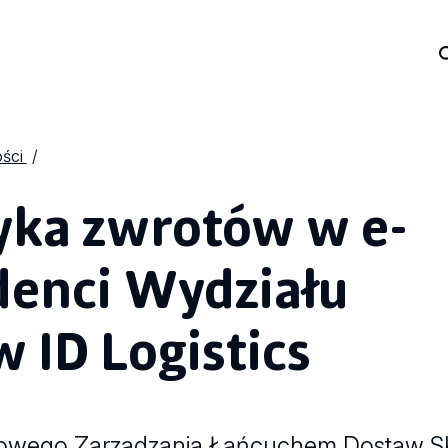
ości
tyka zwrotów w e-
enci Wydziału
 ID Logistics
kowego Zarządzania Łańcuchem Dostaw S