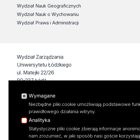
Wydział Nauk Geograficznych
Wydział Nauk o Wychowaniu
Wydział Prawa i Administracji
Wydział Zarządzania
Uniwersytetu Łódzkiego
ul. Matejki 22/26
90-237 Łódź
tel: 42 635 51 22
Wymagane
NIP 724 000 32 43
Niezbędne pliki cookie umożliwiają podstawowe funk
prawidłowego działania witryny.
Analityka
Statystyczne pliki cookie zbierają informacje anoni
nam zrozumieć, w jaki sposób nasi goście korzystają 