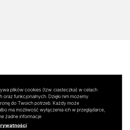
ywa plików cookies (tzw. ciasteczka) w celach
h oraz funkcjonalnych. Dzięki nim możemy
tronę do Twoich potrzeb. Każdy może
albo ma możliwość wyłączenia ich w przeglądarce,
ane żadne informacje
prywatności