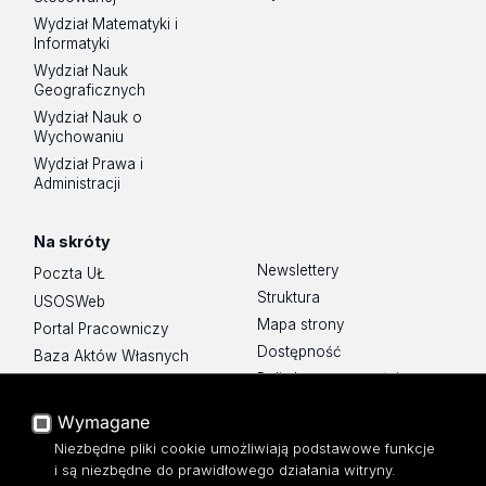
Wydział Matematyki i
Informatyki
Wydział Nauk
Geograficznych
Wydział Nauk o
Wychowaniu
Wydział Prawa i
Administracji
Na skróty
Newslettery
Poczta UŁ
Struktura
USOSWeb
Mapa strony
Portal Pracowniczy
Dostępność
Baza Aktów Własnych
Polityka prywatności
Platforma e-learningowa
Moodle
Wymagane
Eksperci UŁ
Niezbędne pliki cookie umożliwiają podstawowe funkcje
Polityka Prywatności
i są niezbędne do prawidłowego działania witryny.
Dostępność