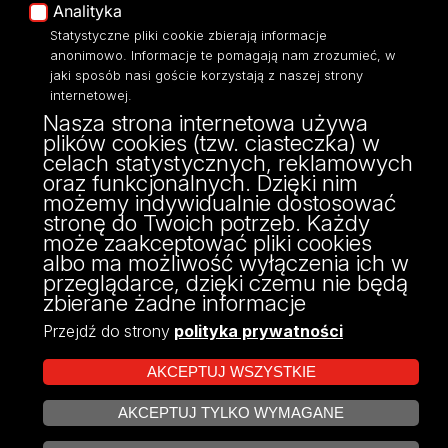
Analityka
Statystyczne pliki cookie zbierają informacje
anonimowo. Informacje te pomagają nam zrozumieć, w
jaki sposób nasi goście korzystają z naszej strony
Wydział Zarządzania
internetowej.
Nasza strona internetowa używa
Uniwersytetu Łódzkiego
plików cookies (tzw. ciasteczka) w
ul. Matejki 22/26
celach statystycznych, reklamowych
90-237 Łódź
oraz funkcjonalnych. Dzięki nim
tel: 42 635 51 22
możemy indywidualnie dostosować
NIP 724 000 32 43
stronę do Twoich potrzeb. Każdy
może zaakceptować pliki cookies
albo ma możliwość wyłączenia ich w
przeglądarce, dzięki czemu nie będą
zbierane żadne informacje
Przejdź do strony
polityka prywatności
AKCEPTUJ WSZYSTKIE
AKCEPTUJ TYLKO WYMAGANE
Projekt Multiportalu UŁ współfinansowany z funduszy Unii Europejskiej w
ZARZĄDZAJ COOKIES
ramach konkursu NCBR