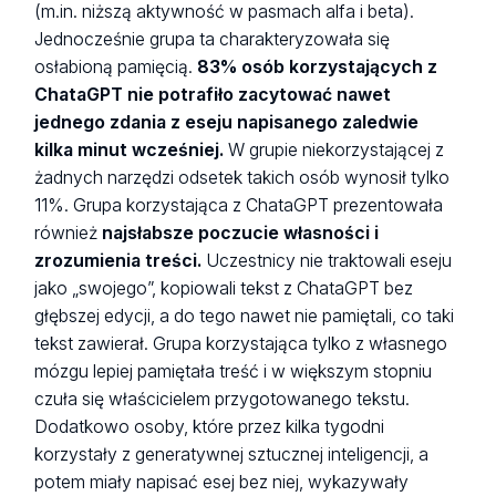
(m.in. niższą aktywność w pasmach alfa i beta).
Jednocześnie grupa ta charakteryzowała się
osłabioną pamięcią.
83% osób korzystających z
ChataGPT nie potrafiło zacytować nawet
jednego zdania z eseju napisanego zaledwie
kilka minut wcześniej.
W grupie niekorzystającej z
żadnych narzędzi odsetek takich osób wynosił tylko
11%. Grupa korzystająca z ChataGPT prezentowała
również
najsłabsze poczucie własności i
zrozumienia treści.
Uczestnicy nie traktowali eseju
jako „swojego”, kopiowali tekst z ChataGPT bez
głębszej edycji, a do tego nawet nie pamiętali, co taki
tekst zawierał. Grupa korzystająca tylko z własnego
mózgu lepiej pamiętała treść i w większym stopniu
czuła się właścicielem przygotowanego tekstu.
Dodatkowo osoby, które przez kilka tygodni
korzystały z generatywnej sztucznej inteligencji, a
potem miały napisać esej bez niej, wykazywały