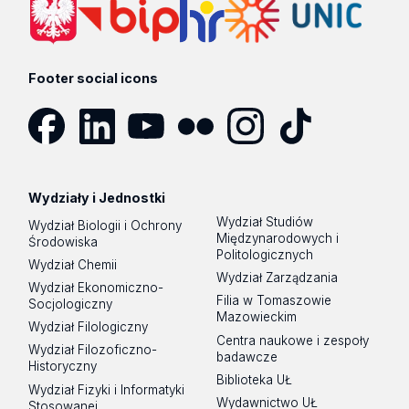
Footer social icons
Facebook
LinkedIn
YouTube
Flickr
Instagram
TikTok
Wydziały i Jednostki
Wydział Studiów
Wydział Biologii i Ochrony
Międzynarodowych i
Środowiska
Politologicznych
Wydział Chemii
Wydział Zarządzania
Wydział Ekonomiczno-
Filia w Tomaszowie
Socjologiczny
Mazowieckim
Wydział Filologiczny
Centra naukowe i zespoły
Wydział Filozoficzno-
badawcze
Historyczny
Biblioteka UŁ
Wydział Fizyki i Informatyki
Wydawnictwo UŁ
Stosowanej