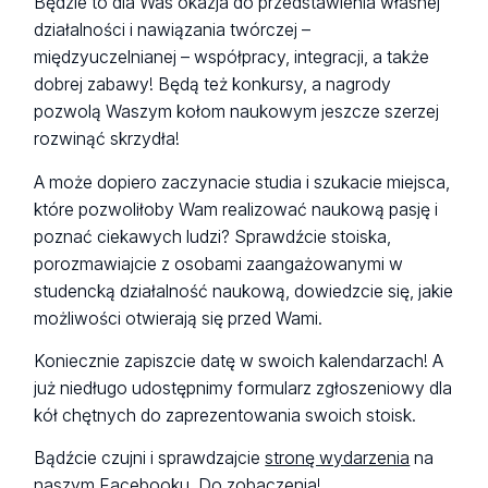
Będzie to dla Was okazja do przedstawienia własnej
działalności i nawiązania twórczej –
międzyuczelnianej – współpracy, integracji, a także
dobrej zabawy! Będą też konkursy, a nagrody
pozwolą Waszym kołom naukowym jeszcze szerzej
rozwinąć skrzydła!
A może dopiero zaczynacie studia i szukacie miejsca,
które pozwoliłoby Wam realizować naukową pasję i
poznać ciekawych ludzi? Sprawdźcie stoiska,
porozmawiajcie z osobami zaangażowanymi w
studencką działalność naukową, dowiedzcie się, jakie
możliwości otwierają się przed Wami.
Koniecznie zapiszcie datę w swoich kalendarzach! A
już niedługo udostępnimy formularz zgłoszeniowy dla
kół chętnych do zaprezentowania swoich stoisk.
Bądźcie czujni i sprawdzajcie
stronę wydarzenia
na
naszym Facebooku. Do zobaczenia!