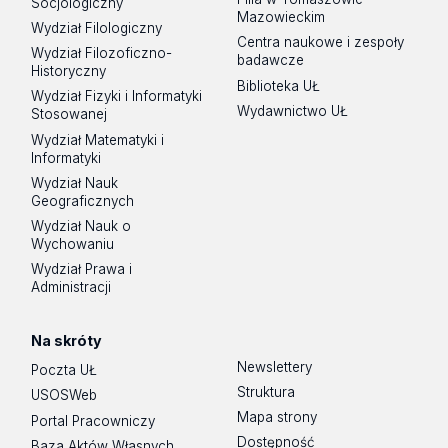
Socjologiczny
Mazowieckim
Wydział Filologiczny
Centra naukowe i zespoły
Wydział Filozoficzno-
badawcze
Historyczny
Biblioteka UŁ
Wydział Fizyki i Informatyki
Wydawnictwo UŁ
Stosowanej
Wydział Matematyki i
Informatyki
Wydział Nauk
Geograficznych
Wydział Nauk o
Wychowaniu
Wydział Prawa i
Administracji
Na skróty
Newslettery
Poczta UŁ
Struktura
USOSWeb
Mapa strony
Portal Pracowniczy
Dostępność
Baza Aktów Własnych