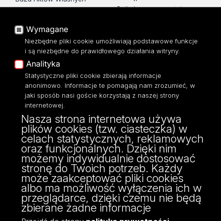
Polityka prywatności
Platforma e-learningowa
Moodle
Wymagane
Eksperci UŁ
Niezbędne pliki cookie umożliwiają podstawowe funkcje
Polityka Prywatności
i są niezbędne do prawidłowego działania witryny.
Dostępność
Analityka
Statystyczne pliki cookie zbierają informacje
anonimowo. Informacje te pomagają nam zrozumieć, w
jaki sposób nasi goście korzystają z naszej strony
Wydział Zarządzania
internetowej.
Nasza strona internetowa używa
Uniwersytetu Łódzkiego
plików cookies (tzw. ciasteczka) w
ul. Matejki 22/26
celach statystycznych, reklamowych
90-237 Łódź
oraz funkcjonalnych. Dzięki nim
tel: 42 635 51 22
możemy indywidualnie dostosować
NIP 724 000 32 43
stronę do Twoich potrzeb. Każdy
może zaakceptować pliki cookies
albo ma możliwość wyłączenia ich w
przeglądarce, dzięki czemu nie będą
zbierane żadne informacje