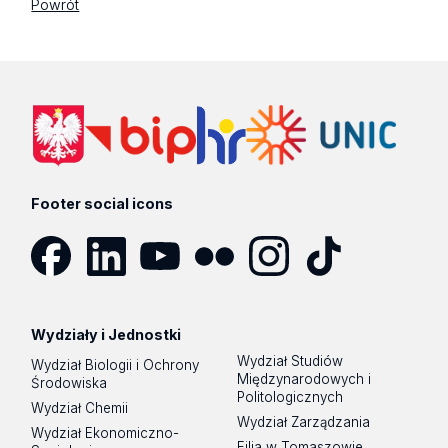
Powrót
Footer social icons
Facebook
LinkedIn
YouTube
Flickr
Instagram
TikTok
Wydziały i Jednostki
Wydział Studiów
Wydział Biologii i Ochrony
Międzynarodowych i
Środowiska
Politologicznych
Wydział Chemii
Wydział Zarządzania
Wydział Ekonomiczno-
Filia w Tomaszowie