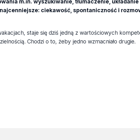
wania m.in. wyszukiwanie, tłumaczenie, układanie l
 najcenniejsze: ciekawość, spontaniczność i rozmo
akacjach, staje się dziś jedną z wartościowych kompete
ielnością. Chodzi o to, żeby jedno wzmacniało drugie.