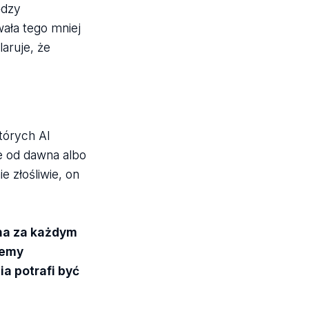
ędzy
ała tego mniej
aruje, że
tórych AI
e od dawna albo
 złośliwie, on
dna za każdym
jemy
a potrafi być