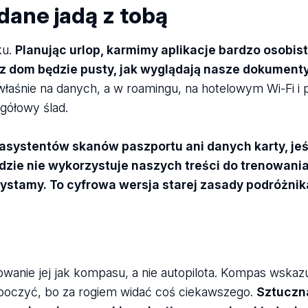
dane jadą z tobą
ku.
Planując urlop, karmimy aplikacje bardzo osobis
sz dom będzie pusty, jak wyglądają nasze dokumenty
łaśnie na danych, a w roamingu, na hotelowym Wi-Fi i 
gółowy ślad.
systentów skanów paszportu ani danych karty, jeśli
zie nie wykorzystuje naszych treści do trenowania
rzystamy. To cyfrowa wersja starej zasady podróżnik
wanie jej jak kompasu, a nie autopilota. Kompas wskazu
zboczyć, bo za rogiem widać coś ciekawszego.
Sztuczna