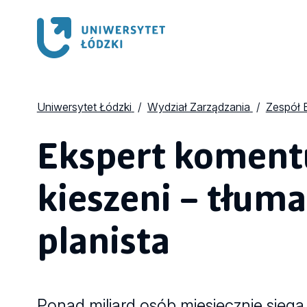
Uniwersytet Łódzki
Wydział Zarządzania
Zespół 
Ekspert komentu
kieszeni – tłum
planista
Ponad miliard osób miesięcznie sięg