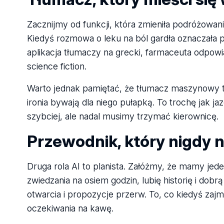
Zacznijmy od funkcji, która zmieniła podróżowa
Kiedyś rozmowa o leku na ból gardła oznaczała 
aplikacja tłumaczy na grecki, farmaceuta odpowi
science fiction.
Warto jednak pamiętać, że tłumacz maszynowy to
ironia bywają dla niego pułapką. To trochę jak j
szybciej, ale nadal musimy trzymać kierownicę.
Przewodnik, który nigdy n
Druga rola AI to planista. Załóżmy, że mamy jed
zwiedzania na osiem godzin, lubię historię i dob
otwarcia i propozycje przerw. To, co kiedyś zajm
oczekiwania na kawę.