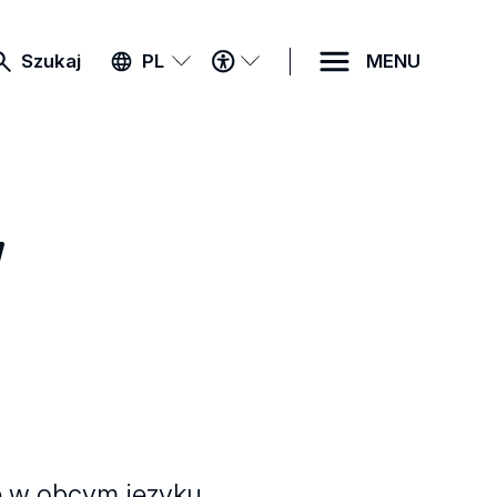
MENU
Szukaj
PL
MENU
DOSTĘPNOŚCI
w
ię w obcym języku