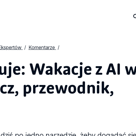
Ekspertów
Komentarze
je: Wakacje z AI 
acz, przewodnik,
a dziś po jedno narzędzie, żeby dogadać s