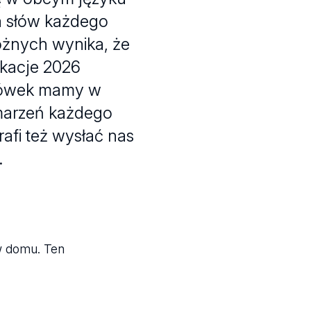
na słów każdego
óżnych wynika, że
akacje 2026
zmówek mamy w
 marzeń każdego
rafi też wysłać nas
.
 w domu. Ten