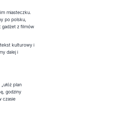
kim miasteczku.
my po polsku,
t gadżet z filmów
ekst kulturowy i
y dalej i
 „ułóż plan
sę, godziny
w czasie