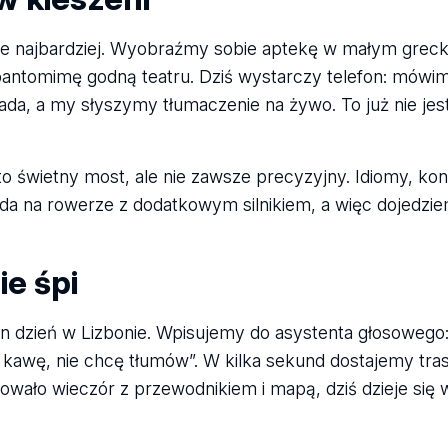
nie najbardziej. Wyobraźmy sobie aptekę w małym grec
pantomimę godną teatru. Dziś wystarczy telefon: mówi
ada, a my słyszymy tłumaczenie na żywo. To już nie jes
 świetny most, ale nie zawsze precyzyjny. Idiomy, kont
azda na rowerze z dodatkowym silnikiem, a więc dojedziem
ie śpi
en dzień w Lizbonie. Wpisujemy do asystenta głosowego:
rą kawę, nie chcę tłumów”. W kilka sekund dostajemy tra
owało wieczór z przewodnikiem i mapą, dziś dzieje się 