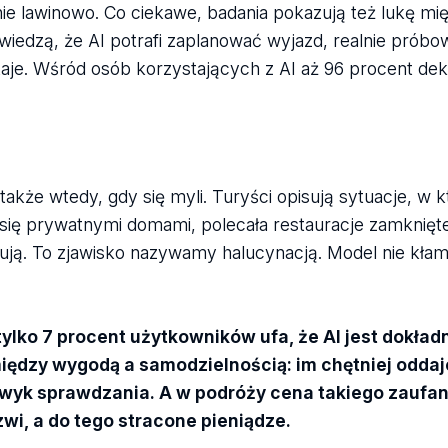
ie lawinowo. Co ciekawe, badania pokazują też lukę mi
iedzą, że AI potrafi zaplanować wyjazd, realnie próbow
taje. Wśród osób korzystających z AI aż 96 procent dekl
akże wtedy, gdy się myli. Turyści opisują sytuacje, w k
 się prywatnymi domami, polecała restauracje zamknięt
ują. To zjawisko nazywamy halucynacją. Model nie kłamie
ylko 7 procent użytkowników ufa, że AI jest dokła
 między wygodą a samodzielnością: im chętniej odda
wyk sprawdzania. A w podróży cena takiego zaufani
i, a do tego stracone pieniądze.