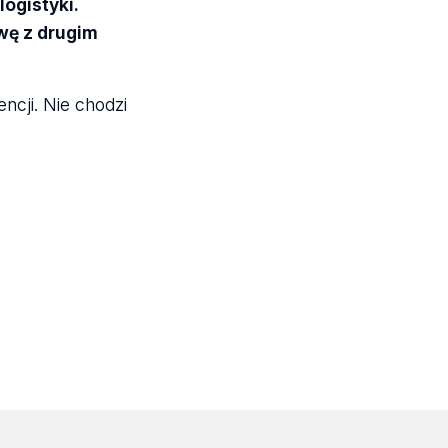
ogistyki.
wę z drugim
ncji. Nie chodzi