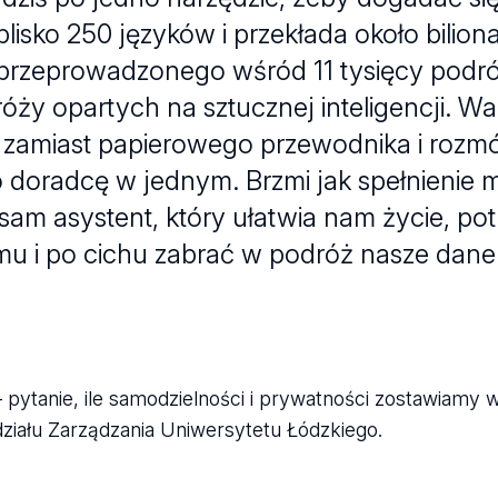
blisko 250 języków i przekłada około bilio
k przeprowadzonego wśród 11 tysięcy podr
róży opartych na sztucznej inteligencji. W
mu: zamiast papierowego przewodnika i ro
ego doradcę w jednym. Brzmi jak spełnienie
 sam asystent, który ułatwia nam życie, pot
emu i po cichu zabrać w podróż nasze dane
 – pytanie, ile samodzielności i prywatności zostawiamy
iału Zarządzania Uniwersytetu Łódzkiego.