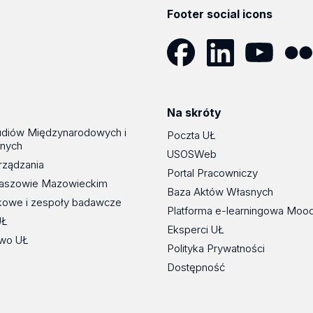
Footer social icons
Facebook
LinkedIn
YouTube
Flickr
Na skróty
udiów Międzynarodowych i
Poczta UŁ
znych
USOSWeb
rządzania
Portal Pracowniczy
maszowie Mazowieckim
Baza Aktów Własnych
kowe i zespoły badawcze
Platforma e-learningowa Moo
UŁ
Eksperci UŁ
wo UŁ
Polityka Prywatności
Dostępność