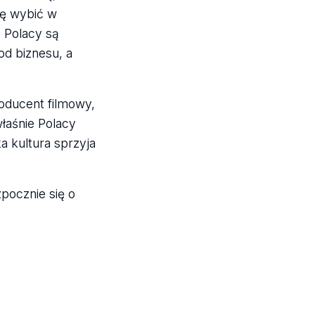
ię wybić w
. Polacy są
od biznesu, a
oducent filmowy,
właśnie Polacy
a kultura sprzyja
pocznie się o