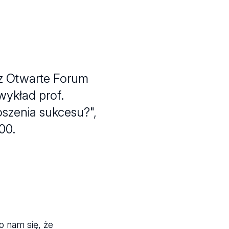
az Otwarte Forum
ykład prof.
szenia sukcesu?",
00.
o nam się, że