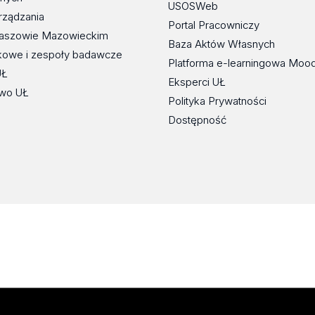
USOSWeb
rządzania
Portal Pracowniczy
maszowie Mazowieckim
Baza Aktów Własnych
kowe i zespoły badawcze
Platforma e-learningowa Moo
UŁ
Eksperci UŁ
wo UŁ
Polityka Prywatności
Dostępność