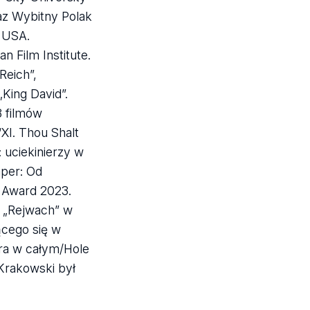
az Wybitny Polak
w USA.
 Film Institute.
Reich”,
King David”.
8 filmów
“XI. Thou Shalt
: uciekinierzy w
aper: Od
k Award 2023.
, „Rejwach” w
ącego się w
ura w całym/Hole
Krakowski był