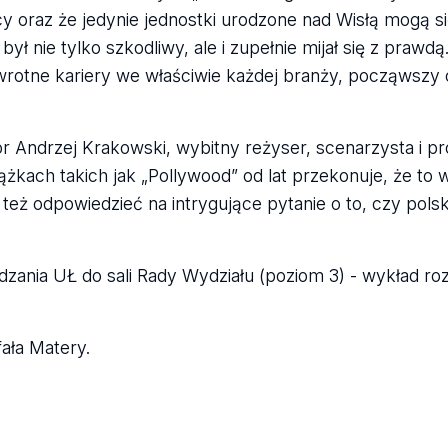
cy oraz że jedynie jednostki urodzone nad Wisłą mogą s
ył nie tylko szkodliwy, ale i zupełnie mijał się z prawdą
awrotne kariery we właściwie każdej branży, począwszy 
r Andrzej Krakowski, wybitny reżyser, scenarzysta i pr
żkach takich jak „Pollywood” od lat przekonuje, że to 
też odpowiedzieć na intrygujące pytanie o to, czy polsk
zania UŁ do sali Rady Wydziału (poziom 3) - wykład roz
ała Matery.