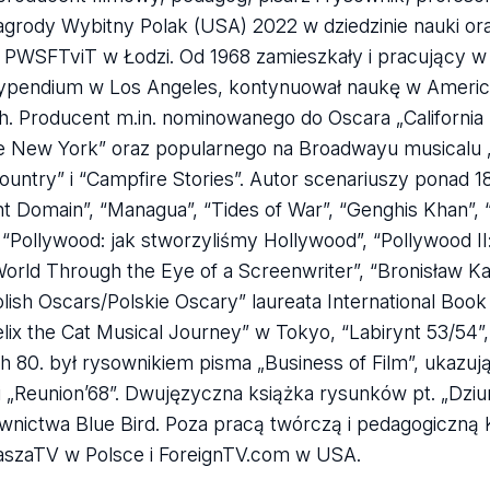
nagrody Wybitny Polak (USA) 2022 w dziedzinie nauki or
ii PWSFTviT w Łodzi. Od 1968 zamieszkały i pracujący 
ypendium w Los Angeles, kontynuował naukę w American
ych. Producent m.in. nominowanego do Oscara „California 
New York” oraz popularnego na Broadwayu musicalu „
Country” i “Campfire Stories”. Autor scenariuszy ponad 1
nt Domain”, “Managua”, “Tides of War”, “Genghis Khan”, 
, “Pollywood: jak stworzyliśmy Hollywood”, “Pollywood II
 World Through the Eye of a Screenwriter”, “Bronisław K
ish Oscars/Polskie Oscary” laureata International Boo
Felix the Cat Musical Journey” w Tokyo, “Labirynt 53/54”
 80. był rysownikiem pisma „Business of Film”, ukazuj
l i „Reunion’68”. Dwujęzyczna książka rysunków pt. „Dzi
wnictwa Blue Bird. Poza pracą twórczą i pedagogiczną 
NaszaTV w Polsce i ForeignTV.com w USA.