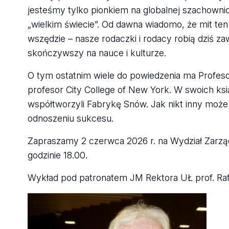
jesteśmy tylko pionkiem na globalnej szachowni
„wielkim świecie”. Od dawna wiadomo, że mit ten b
wszędzie – nasze rodaczki i rodacy robią dziś z
skończywszy na nauce i kulturze.
O tym ostatnim wiele do powiedzenia ma Profeso
profesor City College of New York. W swoich ksią
współtworzyli Fabrykę Snów. Jak nikt inny może 
odnoszeniu sukcesu.
Zapraszamy 2 czerwca 2026 r. na Wydział Zarząd
godzinie 18.00.
Wykład pod patronatem JM Rektora UŁ prof. Raf