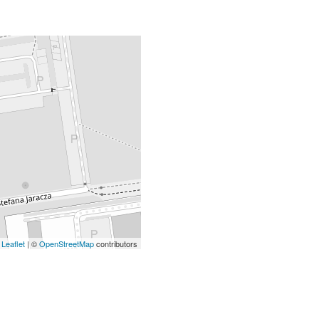
Leaflet
| ©
OpenStreetMap
contributors