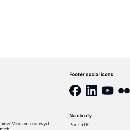
Footer social icons
Facebook
LinkedIn
YouTube
Flickr
Na skróty
udiów Międzynarodowych i
Poczta UŁ
znych