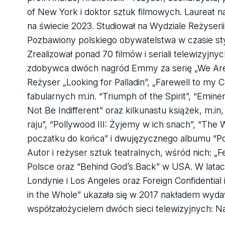
of New York i doktor sztuk filmowych. Laureat 
na świecie 2023. Studiował na Wydziale Reżyser
Pozbawiony polskiego obywatelstwa w czasie st
Zrealizował ponad 70 filmów i seriali telewizyjn
zdobywca dwóch nagród Emmy za serię „We Are 
Reżyser „Looking for Palladin”, „Farewell to my 
fabularnych m.in. “Triumph of the Spirit”, “Emine
Not Be Indifferent” oraz kilkunastu książek, m.in
raju”, “Pollywood III: Żyjemy w ich snach”, “The
poczatku do końca” i dwujęzycznego albumu “Pol
Autor i reżyser sztuk teatralnych, wśród nich: „
Polsce oraz “Behind God’s Back” w USA. W latach
Londynie i Los Angeles oraz Foreign Confidentia
in the Whole” ukazała się w 2017 nakładem wyda
współzałożycielem dwóch sieci telewizyjnych: 