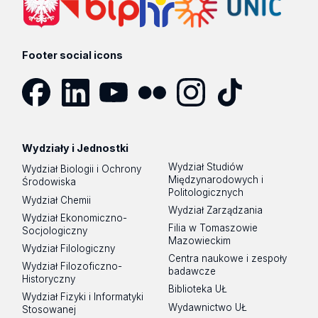
Footer social icons
Facebook
LinkedIn
YouTube
Flickr
Instagram
TikTok
Wydziały i Jednostki
Wydział Studiów
Wydział Biologii i Ochrony
Międzynarodowych i
Środowiska
Politologicznych
Wydział Chemii
Wydział Zarządzania
Wydział Ekonomiczno-
Filia w Tomaszowie
Socjologiczny
Mazowieckim
Wydział Filologiczny
Centra naukowe i zespoły
Wydział Filozoficzno-
badawcze
Historyczny
Biblioteka UŁ
Wydział Fizyki i Informatyki
Wydawnictwo UŁ
Stosowanej