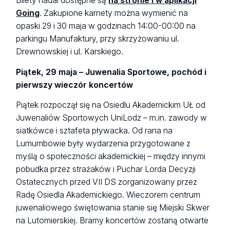
Bilety nadal dostępne są
na stronie i w aplikacji
Going
. Zakupione karnety można wymienić na
opaski 29 i 30 maja w godzinach 14:00-00:00 na
parkingu Manufaktury, przy skrzyżowaniu ul.
Drewnowskiej i ul. Karskiego.
Piątek, 29 maja – Juwenalia Sportowe, pochód i
pierwszy wieczór koncertów
Piątek rozpoczął się na Osiedlu Akademickim UŁ od
Juwenaliów Sportowych UniLodz – m.in. zawody w
siatkówce i sztafeta pływacka. Od rana na
Lumumbowie były wydarzenia przygotowane z
myślą o społeczności akademickiej – między innymi
pobudka przez strażaków i Puchar Lorda Decyzji
Ostatecznych przed VII DS zorganizowany przez
Radę Osiedla Akademickiego. Wieczorem centrum
juwenaliowego świętowania stanie się Miejski Skwer
na Lutomierskiej. Bramy koncertów zostaną otwarte