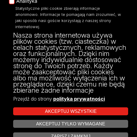
Analityka
Statystyczne pliki cookie zbierają informacje
anonimowo. Informacje te pomagają nam zrozumieć, w
jaki sposób nasi goście korzystają z naszej strony
Wydział Zarządzania
internetowej.
Nasza strona internetowa używa
Uniwersytetu Łódzkiego
plików cookies (tzw. ciasteczka) w
ul. Matejki 22/26
celach statystycznych, reklamowych
90-237 Łódź
oraz funkcjonalnych. Dzięki nim
tel: 42 635 51 22
możemy indywidualnie dostosować
NIP 724 000 32 43
stronę do Twoich potrzeb. Każdy
może zaakceptować pliki cookies
albo ma możliwość wyłączenia ich w
przeglądarce, dzięki czemu nie będą
zbierane żadne informacje
Przejdź do strony
polityka prywatności
AKCEPTUJ WSZYSTKIE
AKCEPTUJ TYLKO WYMAGANE
Projekt Multiportalu UŁ współfinansowany z funduszy Unii Europejskiej w
ZARZĄDZAJ COOKIES
ramach konkursu NCBR
ZAPISZ I ZAMKNIJ