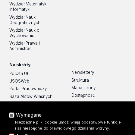
Wydział Matematyki i
Informatyki
Wydział Nauk
Geograficznych
Wydział Nauk o
Wychowaniu
Wydział Prawa i
Administracji
Na skróty
Newslettery
Poczta UŁ
Struktura
USOSWeb
Mapa strony
Portal Pracowniczy
Dostępność
Baza Aktów Własnych
Polityka prywatności
Platforma e-learningowa
Moodle
Wymagane
Eksperci UŁ
Niezbędne pliki cookie umożliwiają podstawowe funkcje
Polityka Prywatności
i są niezbędne do prawidłowego działania witryny.
Dostępność