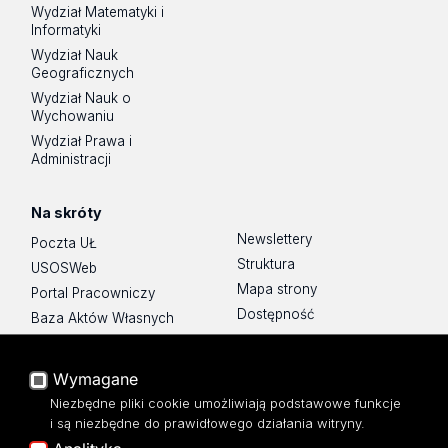
Wydział Matematyki i
Informatyki
Wydział Nauk
Geograficznych
Wydział Nauk o
Wychowaniu
Wydział Prawa i
Administracji
Na skróty
Newslettery
Poczta UŁ
Struktura
USOSWeb
Mapa strony
Portal Pracowniczy
Dostępność
Baza Aktów Własnych
Polityka prywatności
Platforma e-learningowa
Moodle
Wymagane
Eksperci UŁ
Niezbędne pliki cookie umożliwiają podstawowe funkcje
Polityka Prywatności
i są niezbędne do prawidłowego działania witryny.
Dostępność