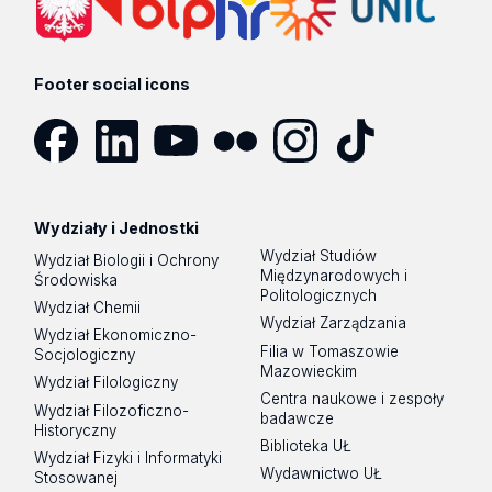
Footer social icons
Facebook
LinkedIn
YouTube
Flickr
Instagram
TikTok
Wydziały i Jednostki
Wydział Studiów
Wydział Biologii i Ochrony
Międzynarodowych i
Środowiska
Politologicznych
Wydział Chemii
Wydział Zarządzania
Wydział Ekonomiczno-
Filia w Tomaszowie
Socjologiczny
Mazowieckim
Wydział Filologiczny
Centra naukowe i zespoły
Wydział Filozoficzno-
badawcze
Historyczny
Biblioteka UŁ
Wydział Fizyki i Informatyki
Wydawnictwo UŁ
Stosowanej