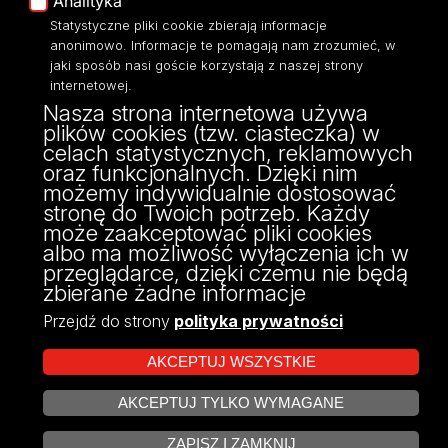
Analityka
Statystyczne pliki cookie zbierają informacje
anonimowo. Informacje te pomagają nam zrozumieć, w
jaki sposób nasi goście korzystają z naszej strony
internetowej.
Wydział Zarządzania
Nasza strona internetowa używa
Uniwersytetu Łódzkiego
plików cookies (tzw. ciasteczka) w
ul. Matejki 22/26
celach statystycznych, reklamowych
90-237 Łódź
oraz funkcjonalnych. Dzięki nim
tel: 42 635 51 22
możemy indywidualnie dostosować
NIP 724 000 32 43
stronę do Twoich potrzeb. Każdy
może zaakceptować pliki cookies
albo ma możliwość wyłączenia ich w
przeglądarce, dzięki czemu nie będą
zbierane żadne informacje
Przejdź do strony
polityka prywatności
AKCEPTUJ WSZYSTKIE
AKCEPTUJ TYLKO WYMAGANE
Projekt Multiportalu UŁ współfinansowany z funduszy Unii Europejskiej w
ZARZĄDZAJ COOKIES
ramach konkursu NCBR
ZAPISZ I ZAMKNIJ