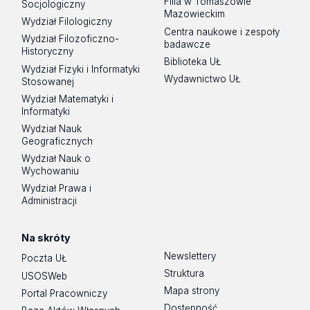
Filia w Tomaszowie
Socjologiczny
Mazowieckim
Wydział Filologiczny
Centra naukowe i zespoły
Wydział Filozoficzno-
badawcze
Historyczny
Biblioteka UŁ
Wydział Fizyki i Informatyki
Wydawnictwo UŁ
Stosowanej
Wydział Matematyki i
Informatyki
Wydział Nauk
Geograficznych
Wydział Nauk o
Wychowaniu
Wydział Prawa i
Administracji
Na skróty
Newslettery
Poczta UŁ
Struktura
USOSWeb
Mapa strony
Portal Pracowniczy
Dostępność