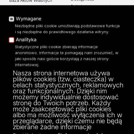
Baza Aktów Własnych
Polityka prywatności
Platforma e-learningowa
Moodle
Wymagane
Eksperci UŁ
Niezbędne pliki cookie umożliwiają podstawowe funkcje
Polityka Prywatności
i są niezbędne do prawidłowego działania witryny.
Dostępność
Analityka
Statystyczne pliki cookie zbierają informacje
anonimowo. Informacje te pomagają nam zrozumieć, w
jaki sposób nasi goście korzystają z naszej strony
Wydział Zarządzania
internetowej.
Nasza strona internetowa używa
Uniwersytetu Łódzkiego
plików cookies (tzw. ciasteczka) w
ul. Matejki 22/26
celach statystycznych, reklamowych
90-237 Łódź
oraz funkcjonalnych. Dzięki nim
tel: 42 635 51 22
możemy indywidualnie dostosować
NIP 724 000 32 43
stronę do Twoich potrzeb. Każdy
może zaakceptować pliki cookies
albo ma możliwość wyłączenia ich w
przeglądarce, dzięki czemu nie będą
zbierane żadne informacje