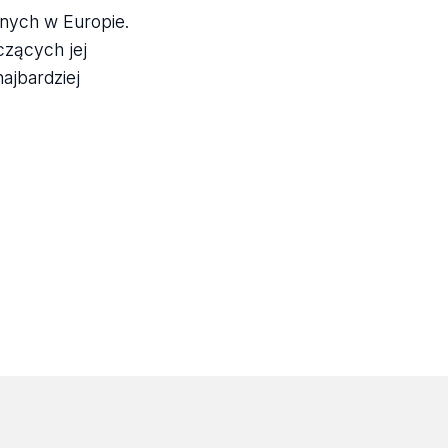
nych w Europie.
czących jej
ajbardziej