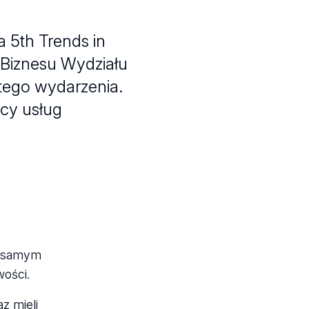
 5th Trends in
Biznesu Wydziału
tego wydarzenia.
wcy usług
m samym
wości.
z mieli