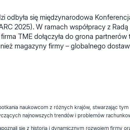
dzi odbyła się międzynarodowa Konferencja
ARC 2025). W ramach współpracy z Radą 
 firma TME dołączyła do grona partnerów 
ównież magazyny firmy – globalnego dosta
spotkania naukowcom z różnych krajów, stwarzając ty
tyczących najnowszych trendów i problemów rachunko
oznali się z historią i dynamicznym rozwojem firmy ora