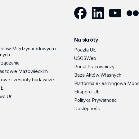
Facebook
LinkedIn
YouTube
Flickr
Na skróty
udiów Międzynarodowych i
Poczta UŁ
znych
USOSWeb
rządzania
Portal Pracowniczy
maszowie Mazowieckim
Baza Aktów Własnych
kowe i zespoły badawcze
Platforma e-learningowa Moo
UŁ
Eksperci UŁ
wo UŁ
Polityka Prywatności
Dostępność