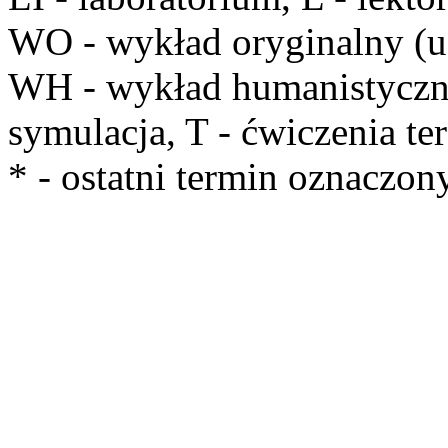
WO
- wykład oryginalny (u
WH
- wykład humanistycz
symulacja,
T
- ćwiczenia te
*
- ostatni termin oznaczon