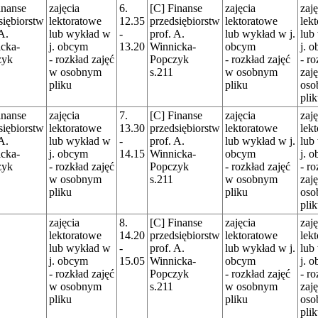
inanse
zajęcia
6.
[C] Finanse
zajęcia
zaję
siębiorstw
lektoratowe
12.35
przedsiębiorstw
lektoratowe
lek
A.
lub wykład w
-
prof. A.
lub wykład w j.
lub
cka-
j. obcym
13.20
Winnicka-
obcym
j. 
zyk
- rozkład zajęć
Popczyk
- rozkład zajęć
- ro
w osobnym
s.211
w osobnym
zaj
pliku
pliku
oso
pli
inanse
zajęcia
7.
[C] Finanse
zajęcia
zaję
siębiorstw
lektoratowe
13.30
przedsiębiorstw
lektoratowe
lek
A.
lub wykład w
-
prof. A.
lub wykład w j.
lub
cka-
j. obcym
14.15
Winnicka-
obcym
j. 
zyk
- rozkład zajęć
Popczyk
- rozkład zajęć
- ro
w osobnym
s.211
w osobnym
zaj
pliku
pliku
oso
pli
zajęcia
8.
[C] Finanse
zajęcia
zaję
lektoratowe
14.20
przedsiębiorstw
lektoratowe
lek
lub wykład w
-
prof. A.
lub wykład w j.
lub
j. obcym
15.05
Winnicka-
obcym
j. 
- rozkład zajęć
Popczyk
- rozkład zajęć
- ro
w osobnym
s.211
w osobnym
zaj
pliku
pliku
oso
pli