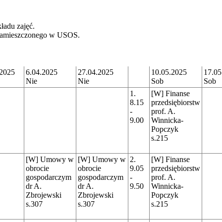
ładu zajęć.
c zamieszczonego w USOS.
.2025
6.04.2025
27.04.2025
10.05.2025
17.05
Nie
Nie
Sob
Sob
1.
[W] Finanse
8.15
przedsiębiorstw
-
prof. A.
9.00
Winnicka-
Popczyk
s.215
[W] Umowy w
[W] Umowy w
2.
[W] Finanse
obrocie
obrocie
9.05
przedsiębiorstw
gospodarczym
gospodarczym
-
prof. A.
dr A.
dr A.
9.50
Winnicka-
Zbrojewski
Zbrojewski
Popczyk
s.307
s.307
s.215