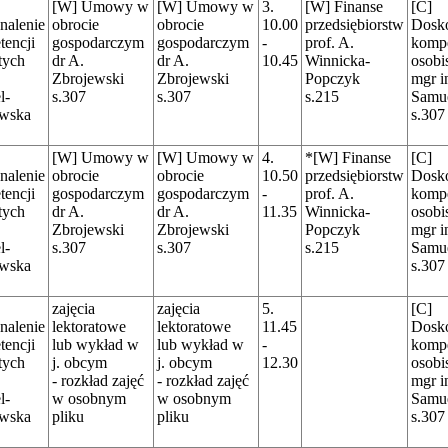
[W] Umowy w
[W] Umowy w
3.
[W] Finanse
[C]
nalenie
obrocie
obrocie
10.00
przedsiębiorstw
Dosko
encji
gospodarczym
gospodarczym
-
prof. A.
kompe
tych
dr A.
dr A.
10.45
Winnicka-
osobi
Zbrojewski
Zbrojewski
Popczyk
mgr i
l-
s.307
s.307
s.215
Samu
owska
s.307
[W] Umowy w
[W] Umowy w
4.
*[W] Finanse
[C]
nalenie
obrocie
obrocie
10.50
przedsiębiorstw
Dosko
encji
gospodarczym
gospodarczym
-
prof. A.
kompe
tych
dr A.
dr A.
11.35
Winnicka-
osobi
Zbrojewski
Zbrojewski
Popczyk
mgr i
l-
s.307
s.307
s.215
Samu
owska
s.307
zajęcia
zajęcia
5.
[C]
nalenie
lektoratowe
lektoratowe
11.45
Dosko
encji
lub wykład w
lub wykład w
-
kompe
tych
j. obcym
j. obcym
12.30
osobi
- rozkład zajęć
- rozkład zajęć
mgr i
l-
w osobnym
w osobnym
Samu
owska
pliku
pliku
s.307