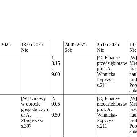
.2025
18.05.2025
24.05.2025
25.05.2025
1.0
Nie
Sob
Nie
Nie
1.
[C] Finanse
[W]
8.15
przedsiębiorstw
Met
-
prof. A.
pra
9.00
Winnicka-
nau
Popczyk
pro
s.211
Pop
aul
[W] Umowy
2.
[C] Finanse
[W]
w obrocie
9.05
przedsiębiorstw
Met
gospodarczym
-
prof. A.
pra
dr A.
9.50
Winnicka-
nau
Zbrojewski
Popczyk
pro
s.307
s.211
Pop
aul