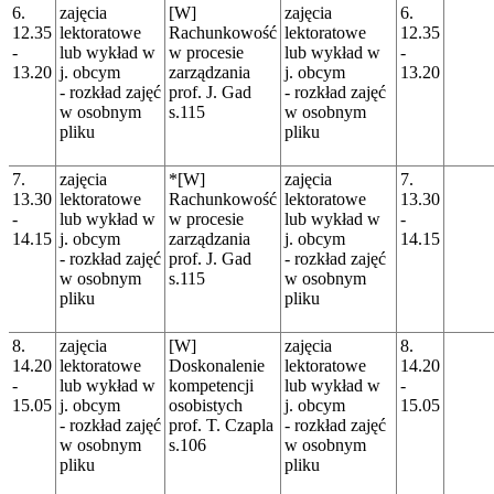
6.
zajęcia
[W]
zajęcia
6.
12.35
lektoratowe
Rachunkowość
lektoratowe
12.35
-
lub wykład w
w procesie
lub wykład w
-
13.20
j. obcym
zarządzania
j. obcym
13.20
- rozkład zajęć
prof. J. Gad
- rozkład zajęć
w osobnym
s.115
w osobnym
pliku
pliku
7.
zajęcia
*[W]
zajęcia
7.
13.30
lektoratowe
Rachunkowość
lektoratowe
13.30
-
lub wykład w
w procesie
lub wykład w
-
14.15
j. obcym
zarządzania
j. obcym
14.15
- rozkład zajęć
prof. J. Gad
- rozkład zajęć
w osobnym
s.115
w osobnym
pliku
pliku
8.
zajęcia
[W]
zajęcia
8.
14.20
lektoratowe
Doskonalenie
lektoratowe
14.20
-
lub wykład w
kompetencji
lub wykład w
-
15.05
j. obcym
osobistych
j. obcym
15.05
- rozkład zajęć
prof. T. Czapla
- rozkład zajęć
w osobnym
s.106
w osobnym
pliku
pliku