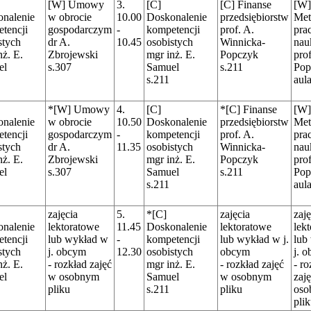
[W] Umowy
3.
[C]
[C] Finanse
[W]
nalenie
w obrocie
10.00
Doskonalenie
przedsiębiorstw
Met
tencji
gospodarczym
-
kompetencji
prof. A.
pra
stych
dr A.
10.45
osobistych
Winnicka-
nau
nż. E.
Zbrojewski
mgr inż. E.
Popczyk
pro
el
s.307
Samuel
s.211
Pop
s.211
aul
*[W] Umowy
4.
[C]
*[C] Finanse
[W]
nalenie
w obrocie
10.50
Doskonalenie
przedsiębiorstw
Met
tencji
gospodarczym
-
kompetencji
prof. A.
pra
stych
dr A.
11.35
osobistych
Winnicka-
nau
nż. E.
Zbrojewski
mgr inż. E.
Popczyk
pro
el
s.307
Samuel
s.211
Pop
s.211
aul
zajęcia
5.
*[C]
zajęcia
zaję
nalenie
lektoratowe
11.45
Doskonalenie
lektoratowe
lek
tencji
lub wykład w
-
kompetencji
lub wykład w j.
lub
stych
j. obcym
12.30
osobistych
obcym
j. 
nż. E.
- rozkład zajęć
mgr inż. E.
- rozkład zajęć
- ro
el
w osobnym
Samuel
w osobnym
zaj
pliku
s.211
pliku
oso
pli