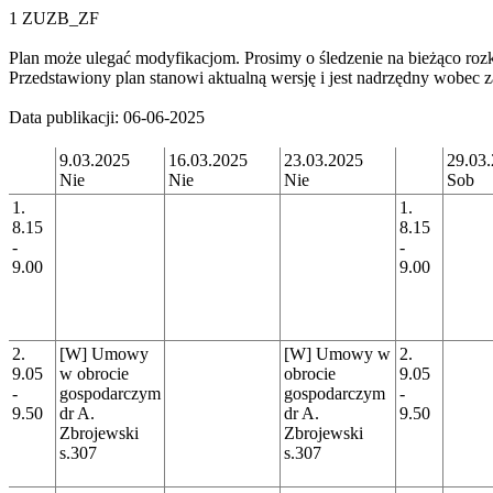
1 ZUZB_ZF
Plan może ulegać modyfikacjom. Prosimy o śledzenie na bieżąco rozk
Przedstawiony plan stanowi aktualną wersję i jest nadrzędny wobe
Data publikacji: 06-06-2025
9.03.2025
16.03.2025
23.03.2025
29.03
Nie
Nie
Nie
Sob
1.
1.
8.15
8.15
-
-
9.00
9.00
2.
[W] Umowy
[W] Umowy w
2.
9.05
w obrocie
obrocie
9.05
-
gospodarczym
gospodarczym
-
9.50
dr A.
dr A.
9.50
Zbrojewski
Zbrojewski
s.307
s.307