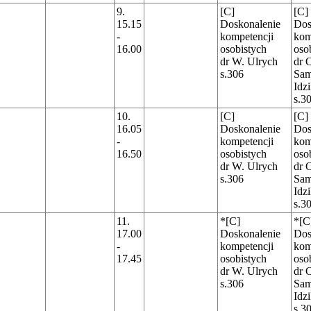
9.
[C]
[C]
15.15
Doskonalenie
Dos
-
kompetencji
kom
16.00
osobistych
oso
dr W. Ulrych
dr 
s.306
Sam
Idz
s.3
10.
[C]
[C]
16.05
Doskonalenie
Dos
-
kompetencji
kom
16.50
osobistych
oso
dr W. Ulrych
dr 
s.306
Sam
Idz
s.3
11.
*[C]
*[C
17.00
Doskonalenie
Dos
-
kompetencji
kom
17.45
osobistych
oso
dr W. Ulrych
dr 
s.306
Sam
Idz
s.3