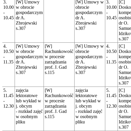
3.
[W] Umowy
[W] Umowy w
3.
[C]
10.00
w obrocie
obrocie
10.00
Dosko
-
gospodarczym
gospodarczym
-
kompet
10.45
dr A.
dr A.
10.45
osobis
Zbrojewski
Zbrojewski
dr O.
s.307
s.307
Samue
Idzik
s.307
4.
[W] Umowy
[W]
[W] Umowy w
4.
[C]
10.50
w obrocie
Rachunkowość
obrocie
10.50
Dosko
-
gospodarczym
w procesie
gospodarczym
-
kompet
11.35
dr A.
zarządzania
dr A.
11.35
osobis
Zbrojewski
prof. J. Gad
Zbrojewski
dr O.
s.307
s.115
s.307
Samue
Idzik
s.307
5.
zajęcia
[W]
zajęcia
5.
[C]
11.45
lektoratowe
Rachunkowość
lektoratowe
11.45
Dosko
-
lub wykład w
w procesie
lub wykład w
-
kompet
12.30
j. obcym
zarządzania
j. obcym
12.30
osobis
- rozkład zajęć
prof. J. Gad
- rozkład zajęć
dr O.
w osobnym
s.115
w osobnym
Samue
pliku
pliku
Idzik
s.307