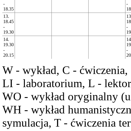
-
-
18.35
18
13.
13
18.45
18
-
-
19.30
19
14.
14
19.30
19
-
-
20.15
20
W
- wykład,
C
- ćwiczenia,
LI
- laboratorium,
L
- lekto
WO
- wykład oryginalny (u
WH
- wykład humanistycz
symulacja,
T
- ćwiczenia te