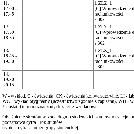
11.
1 ZLZ_1
17.00 -
[C] Wprowadzenie d
17.45
rachunkowości
s.302
12.
1 ZLZ_1
17.50 -
[C] Wprowadzenie d
18.35
rachunkowości
s.302
13.
1 ZLZ_1
18.45 -
[C] Wprowadzenie d
19.30
rachunkowości
s.302
14.
19.30 -
20.15
W
- wykład,
C
- ćwiczenia,
CK
- ćwiczenia konwersatoryjne,
LI
- la
WO
- wykład oryginalny (uczestnictwo zgodnie z zapisami),
WH
- w
*
- ostatni termin oznaczonych zajęć z wykładowcą
Objaśnienie skrótów w kodach grup studenckich studiów niestacjona
początkowa cyfra
- rok studiów;
ostatnia cyfra
- numer grupy studenckiej;