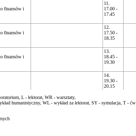
11.
o finansów i
17.00 -
17.45
12.
o finansów i
17.50 -
18.35
13.
o finansów i
18.45 -
19.30
14.
19.30 -
20.15
boratorium,
L
- lektorat,
WR
- warsztaty,
ykład humanistyczny,
WL
- wykład za lektorat,
SY
- symulacja,
T
- ćw
rnych