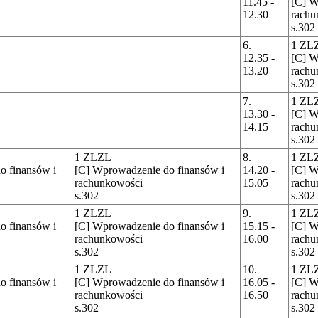
11.45 -
[C] W
12.30
rachu
s.302
6.
1 ZL
12.35 -
[C] W
13.20
rachu
s.302
7.
1 ZL
13.30 -
[C] W
14.15
rachu
s.302
1 ZLZL
8.
1 ZL
o finansów i
[C] Wprowadzenie do finansów i
14.20 -
[C] W
rachunkowości
15.05
rachu
s.302
s.302
1 ZLZL
9.
1 ZL
o finansów i
[C] Wprowadzenie do finansów i
15.15 -
[C] W
rachunkowości
16.00
rachu
s.302
s.302
1 ZLZL
10.
1 ZL
o finansów i
[C] Wprowadzenie do finansów i
16.05 -
[C] W
rachunkowości
16.50
rachu
s.302
s.302