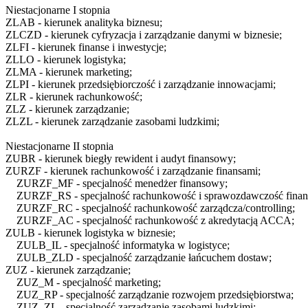
Niestacjonarne I stopnia
ZLAB
- kierunek analityka biznesu;
ZLCZD
- kierunek cyfryzacja i zarządzanie danymi w biznesie;
ZLFI
- kierunek finanse i inwestycje;
ZLLO
- kierunek logistyka;
ZLMA
- kierunek marketing;
ZLPI
- kierunek przedsiębiorczość i zarządzanie innowacjami;
ZLR
- kierunek rachunkowość;
ZLZ
- kierunek zarządzanie;
ZLZL
- kierunek zarządzanie zasobami ludzkimi;
Niestacjonarne II stopnia
ZUBR
- kierunek biegły rewident i audyt finansowy;
ZURZF
- kierunek rachunkowość i zarządzanie finansami;
ZURZF_MF
- specjalność menedżer finansowy;
ZURZF_RS
- specjalność rachunkowość i sprawozdawczość fina
ZURZF_RC
- specjalność rachunkowość zarządcza/controlling;
ZURZF_AC
- specjalność rachunkowość z akredytacją ACCA;
ZULB
- kierunek logistyka w biznesie;
ZULB_IL
- specjalność informatyka w logistyce;
ZULB_ZLD
- specjalność zarządzanie łańcuchem dostaw;
ZUZ
- kierunek zarządzanie;
ZUZ_M
- specjalność marketing;
ZUZ_RP
- specjalność zarządzanie rozwojem przedsiębiorstwa;
ZUZ_ZL
- specjalność zarządzanie zasobami ludzkimi;