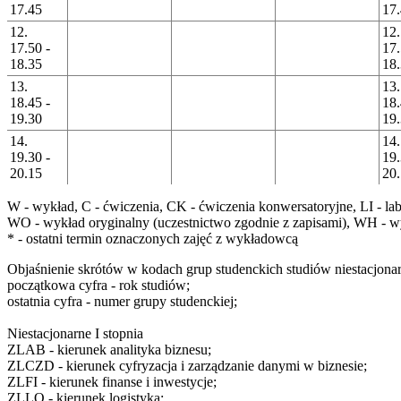
17.45
17
12.
12.
17.50 -
17.
18.35
18
13.
13.
18.45 -
18.
19.30
19
14.
14.
19.30 -
19.
20.15
20
W
- wykład,
C
- ćwiczenia,
CK
- ćwiczenia konwersatoryjne,
LI
- la
WO
- wykład oryginalny (uczestnictwo zgodnie z zapisami),
WH
- w
*
- ostatni termin oznaczonych zajęć z wykładowcą
Objaśnienie skrótów w kodach grup studenckich studiów niestacjona
początkowa cyfra
- rok studiów;
ostatnia cyfra
- numer grupy studenckiej;
Niestacjonarne I stopnia
ZLAB
- kierunek analityka biznesu;
ZLCZD
- kierunek cyfryzacja i zarządzanie danymi w biznesie;
ZLFI
- kierunek finanse i inwestycje;
ZLLO
- kierunek logistyka;