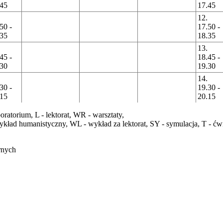
.45
17.45
12.
50 -
17.50 -
.35
18.35
13.
45 -
18.45 -
.30
19.30
14.
30 -
19.30 -
.15
20.15
boratorium,
L
- lektorat,
WR
- warsztaty,
ykład humanistyczny,
WL
- wykład za lektorat,
SY
- symulacja,
T
- ćw
rnych