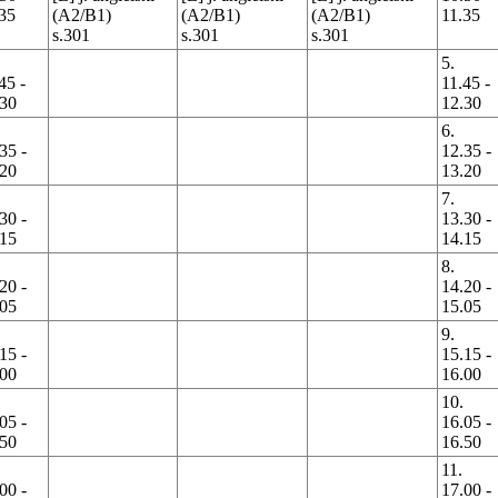
35
(A2/B1)
(A2/B1)
(A2/B1)
11.35
s.301
s.301
s.301
5.
45 -
11.45 -
.30
12.30
6.
35 -
12.35 -
.20
13.20
7.
30 -
13.30 -
.15
14.15
8.
20 -
14.20 -
.05
15.05
9.
15 -
15.15 -
.00
16.00
10.
05 -
16.05 -
.50
16.50
11.
00 -
17.00 -