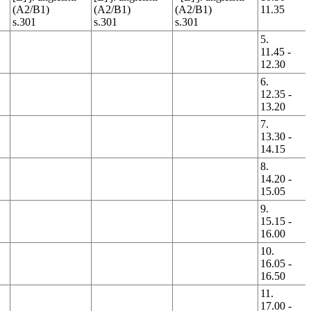
(A2/B1)
(A2/B1)
(A2/B1)
11.35
s.301
s.301
s.301
5.
11.45 -
12.30
6.
12.35 -
13.20
7.
13.30 -
14.15
8.
14.20 -
15.05
9.
15.15 -
16.00
10.
16.05 -
16.50
11.
17.00 -