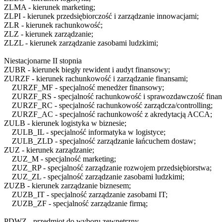
ZLMA
- kierunek marketing;
ZLPI
- kierunek przedsiębiorczość i zarządzanie innowacjami;
ZLR
- kierunek rachunkowość;
ZLZ
- kierunek zarządzanie;
ZLZL
- kierunek zarządzanie zasobami ludzkimi;
Niestacjonarne II stopnia
ZUBR
- kierunek biegły rewident i audyt finansowy;
ZURZF
- kierunek rachunkowość i zarządzanie finansami;
ZURZF_MF
- specjalność menedżer finansowy;
ZURZF_RS
- specjalność rachunkowość i sprawozdawczość fina
ZURZF_RC
- specjalność rachunkowość zarządcza/controlling;
ZURZF_AC
- specjalność rachunkowość z akredytacją ACCA;
ZULB
- kierunek logistyka w biznesie;
ZULB_IL
- specjalność informatyka w logistyce;
ZULB_ZLD
- specjalność zarządzanie łańcuchem dostaw;
ZUZ
- kierunek zarządzanie;
ZUZ_M
- specjalność marketing;
ZUZ_RP
- specjalność zarządzanie rozwojem przedsiębiorstwa;
ZUZ_ZL
- specjalność zarządzanie zasobami ludzkimi;
ZUZB
- kierunek zarządzanie biznesem;
ZUZB_IT
- specjalność zarządzanie zasobami IT;
ZUZB_ZF
- specjalność zarządzanie firmą;
PDWZ
- przedmiot do wyboru zewnętrzny