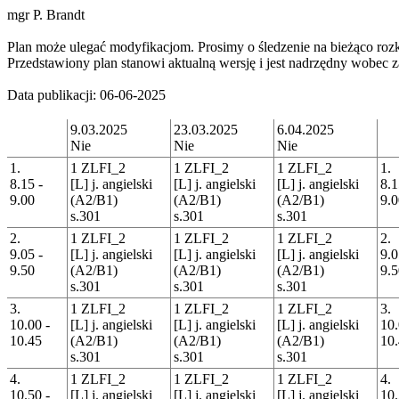
mgr P. Brandt
Plan może ulegać modyfikacjom. Prosimy o śledzenie na bieżąco rozk
Przedstawiony plan stanowi aktualną wersję i jest nadrzędny wobe
Data publikacji: 06-06-2025
9.03.2025
23.03.2025
6.04.2025
Nie
Nie
Nie
1.
1 ZLFI_2
1 ZLFI_2
1 ZLFI_2
1.
8.15 -
[L] j. angielski
[L] j. angielski
[L] j. angielski
8.1
9.00
(A2/B1)
(A2/B1)
(A2/B1)
9.0
s.301
s.301
s.301
2.
1 ZLFI_2
1 ZLFI_2
1 ZLFI_2
2.
9.05 -
[L] j. angielski
[L] j. angielski
[L] j. angielski
9.0
9.50
(A2/B1)
(A2/B1)
(A2/B1)
9.5
s.301
s.301
s.301
3.
1 ZLFI_2
1 ZLFI_2
1 ZLFI_2
3.
10.00 -
[L] j. angielski
[L] j. angielski
[L] j. angielski
10.
10.45
(A2/B1)
(A2/B1)
(A2/B1)
10
s.301
s.301
s.301
4.
1 ZLFI_2
1 ZLFI_2
1 ZLFI_2
4.
10.50 -
[L] j. angielski
[L] j. angielski
[L] j. angielski
10.