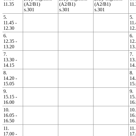
11.35
(A2/B1)
(A2/B1)
(A2/B1)
11.
s.301
s.301
s.301
5.
5.
11.45 -
11.
12.30
12
6.
6.
12.35 -
12.
13.20
13
7.
7.
13.30 -
13.
14.15
14
8.
8.
14.20 -
14.
15.05
15
9.
9.
15.15 -
15.
16.00
16
10.
10.
16.05 -
16.
16.50
16
11.
11.
17.00 -
17.