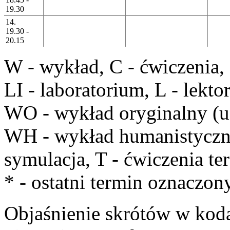
19.30
14.
19.30 -
20.15
W
- wykład,
C
- ćwiczenia,
LI
- laboratorium,
L
- lekto
WO
- wykład oryginalny (u
WH
- wykład humanistycz
symulacja,
T
- ćwiczenia te
*
- ostatni termin oznaczon
Objaśnienie skrótów w kod