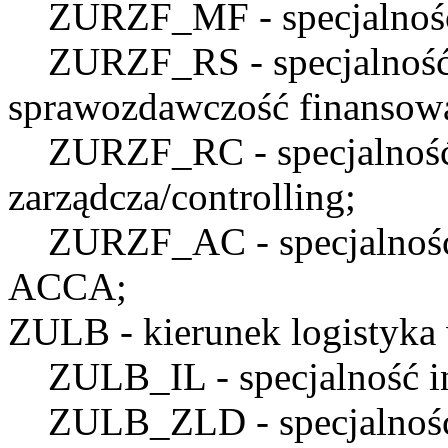
ZURZF_MF
- specjalno
ZURZF_RS
- specjalnoś
sprawozdawczość finansow
ZURZF_RC
- specjalno
zarządcza/controlling;
ZURZF_AC
- specjalnoś
ACCA;
ZULB
- kierunek logistyka 
ZULB_IL
- specjalność 
ZULB_ZLD
- specjalnoś