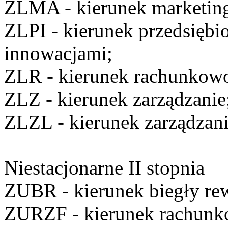
ZLMA
- kierunek marketin
ZLPI
- kierunek przedsiębio
innowacjami;
ZLR
- kierunek rachunkow
ZLZ
- kierunek zarządzanie
ZLZL
- kierunek zarządzan
Niestacjonarne II stopnia
ZUBR
- kierunek biegły re
ZURZF
- kierunek rachunko