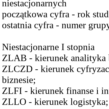
niestacjonarnych
początkowa cyfra
- rok stu
ostatnia cyfra
- numer grupy
Niestacjonarne I stopnia
ZLAB
- kierunek analityka 
ZLCZD
- kierunek cyfryzac
biznesie;
ZLFI
- kierunek finanse i i
ZLLO
- kierunek logistyka;