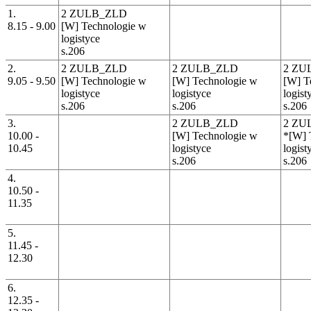
1.
2 ZULB_ZLD
8.15 - 9.00
[W] Technologie w
logistyce
s.206
2.
2 ZULB_ZLD
2 ZULB_ZLD
2 ZU
9.05 - 9.50
[W] Technologie w
[W] Technologie w
[W] T
logistyce
logistyce
logist
s.206
s.206
s.206
3.
2 ZULB_ZLD
2 ZU
10.00 -
[W] Technologie w
*[W] 
10.45
logistyce
logist
s.206
s.206
4.
10.50 -
11.35
5.
11.45 -
12.30
6.
12.35 -