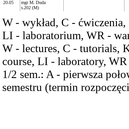
20.05
mgr M. Duda
s.202 (M)
W
- wykład,
C
- ćwiczenia,
LI
- laboratorium,
WR
- war
W
- lectures,
C
- tutorials,
course,
LI
- laboratory,
WR
1/2 sem
.:
A
- pierwsza poło
semestru (termin rozpoczęci