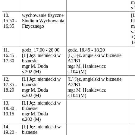
m
s
10.
wychowanie fizyczne
[L
15.50 -
Studium Wychowania
b
16.35
Fizycznego
m
s
+
1
11.
godz. 17.00 - 20.00
godz. 16.45 - 18.20
16.45 -
[L] Jęz. niemiecki w
[L] Jęz. angielski w biznesie
17.30
biznesie
A2/B1
mgr M. Duda
mgr M. Hankiewicz
s.202 (M)
s.104 (M)
12.
[L] Jęz. niemiecki w
[L] Jęz. angielski w biznesie
17.35 -
biznesie
A2/B1
18.20
mgr M. Duda
mgr M. Hankiewicz
s.202 (M)
s.104 (M)
13.
[L] Jęz. niemiecki w
18.30 -
biznesie
19.15
mgr M. Duda
s.202 (M)
14.
[L] Jęz. niemiecki w
19.20 -
biznesie