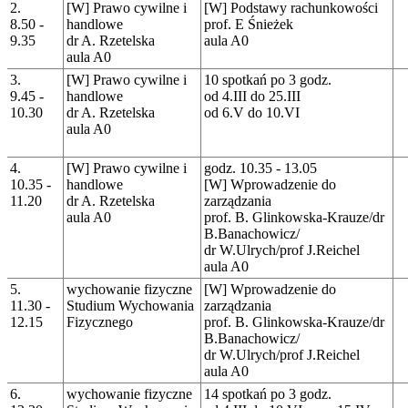
2.
[W] Prawo cywilne i
[W] Podstawy rachunkowości
8.50 -
handlowe
prof. E Śnieżek
9.35
dr A. Rzetelska
aula A0
aula A0
3.
[W] Prawo cywilne i
10 spotkań po 3 godz.
9.45 -
handlowe
od 4.III do 25.III
10.30
dr A. Rzetelska
od 6.V do 10.VI
aula A0
4.
[W] Prawo cywilne i
godz. 10.35 - 13.05
10.35 -
handlowe
[W] Wprowadzenie do
11.20
dr A. Rzetelska
zarządzania
aula A0
prof. B. Glinkowska-Krauze/dr
B.Banachowicz/
dr W.Ulrych/prof J.Reichel
aula A0
5.
wychowanie fizyczne
[W] Wprowadzenie do
11.30 -
Studium Wychowania
zarządzania
12.15
Fizycznego
prof. B. Glinkowska-Krauze/dr
B.Banachowicz/
dr W.Ulrych/prof J.Reichel
aula A0
6.
wychowanie fizyczne
14 spotkań po 3 godz.