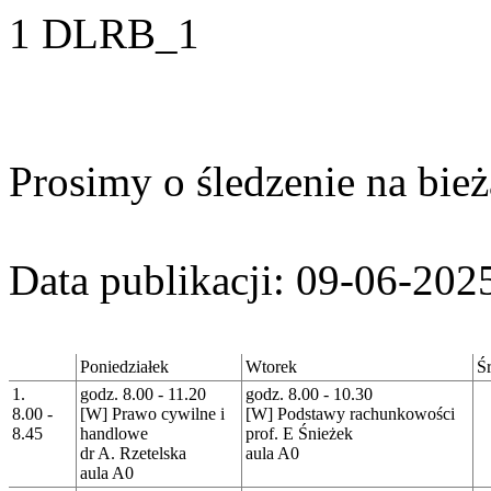
1 DLRB_1
Prosimy o śledzenie na bież
Data publikacji: 09-06-202
Poniedziałek
Wtorek
Ś
1.
godz. 8.00 - 11.20
godz. 8.00 - 10.30
8.00 -
[W] Prawo cywilne i
[W] Podstawy rachunkowości
8.45
handlowe
prof. E Śnieżek
dr A. Rzetelska
aula A0
aula A0