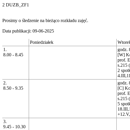
2 DUZB_ZF1
Prosimy o śledzenie na bieżąco rozkładu zajęć.
Data publikacji: 09-06-2025
Poniedziałek
Wtore
1.
godz. 
8.00 - 8.45
[W] K
prof. 
s.215 
2 spot
4.III,1
2.
godz. 
8.50 - 9.35
[C] Ko
prof. 
s.215 
5 spot
18.III
+12.V,
3.
9.45 - 10.30