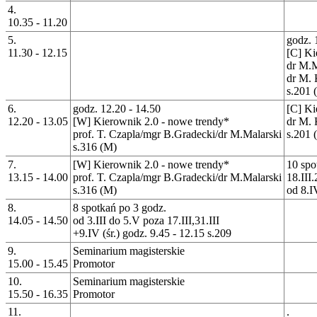
4.
10.35 - 11.20
5.
godz. 
11.30 - 12.15
[C] Ki
dr M.M
dr M. 
s.201 
6.
godz. 12.20 - 14.50
[C] Ki
12.20 - 13.05
[W] Kierownik 2.0 - nowe trendy*
dr M. 
prof. T. Czapla/mgr B.Gradecki/dr M.Malarski
s.201 
s.316 (M)
7.
[W] Kierownik 2.0 - nowe trendy*
10 spo
13.15 - 14.00
prof. T. Czapla/mgr B.Gradecki/dr M.Malarski
18.III
s.316 (M)
od 8.I
8.
8 spotkań po 3 godz.
14.05 - 14.50
od 3.III do 5.V poza 17.III,31.III
+9.IV (śr.) godz. 9.45 - 12.15 s.209
9.
Seminarium magisterskie
15.00 - 15.45
Promotor
10.
Seminarium magisterskie
15.50 - 16.35
Promotor
11.
.