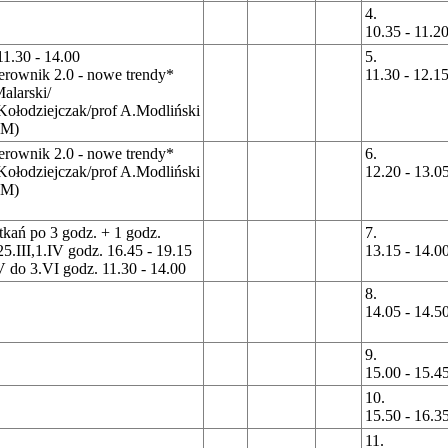
4.
10.35 - 11.2
11.30 - 14.00
5.
erownik 2.0 - nowe trendy*
11.30 - 12.1
alarski/
Kołodziejczak/prof A.Modliński
(M)
erownik 2.0 - nowe trendy*
6.
Kołodziejczak/prof A.Modliński
12.20 - 13.0
(M)
tkań po 3 godz. + 1 godz.
7.
.25.III,1.IV godz. 16.45 - 19.15
13.15 - 14.0
V do 3.VI godz. 11.30 - 14.00
8.
14.05 - 14.5
9.
15.00 - 15.4
10.
15.50 - 16.3
11.