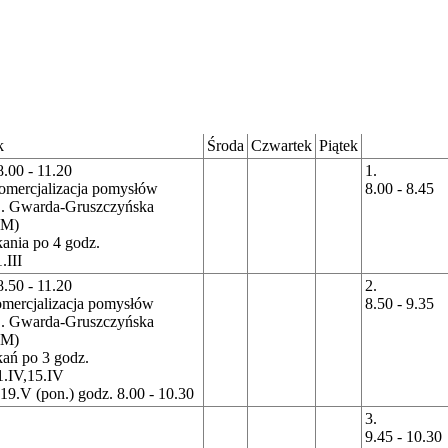
k
Środa
Czwartek
Piątek
8.00 - 11.20
1.
omercjalizacja pomysłów
8.00 - 8.45
E. Gwarda-Gruszczyńska
(M)
kania po 4 godz.
1.III
8.50 - 11.20
2.
mercjalizacja pomysłów
8.50 - 9.35
E. Gwarda-Gruszczyńska
(M)
kań po 3 godz.
,1.IV,15.IV
19.V (pon.) godz. 8.00 - 10.30
3.
9.45 - 10.30