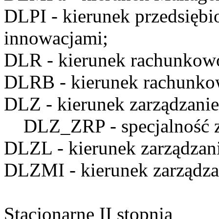
DLPI
- kierunek przedsiębi
innowacjami;
DLR
- kierunek rachunkow
DLRB
- kierunek rachunko
DLZ
- kierunek zarządzanie
DLZ_ZRP
- specjalność 
DLZL
- kierunek zarządzan
DLZMI
- kierunek zarządz
Stacjonarne II stopnia