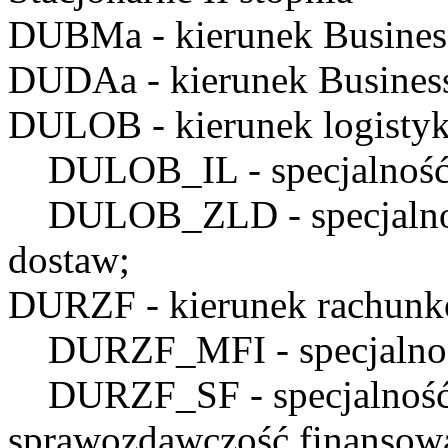
DUBMa
- kierunek Busine
DUDAa
- kierunek Business
DULOB
- kierunek logistyk
DULOB_IL
- specjalnoś
DULOB_ZLD
- specjaln
dostaw;
DURZF
- kierunek rachunk
DURZF_MFI
- specjaln
DURZF_SF
- specjalnoś
sprawozdawczość finansow