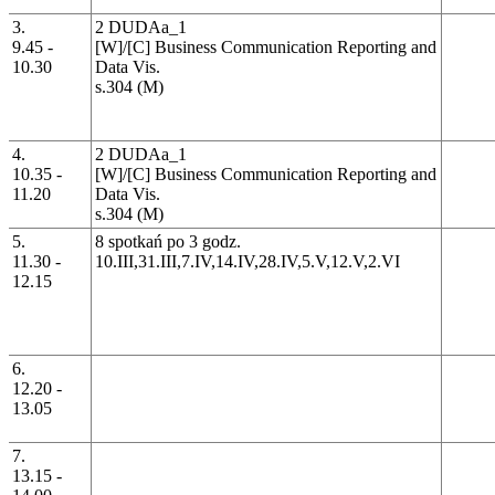
3.
2 DUDAa_1
9.45 -
[W]/[C] Business Communication Reporting and
10.30
Data Vis.
s.304 (M)
4.
2 DUDAa_1
10.35 -
[W]/[C] Business Communication Reporting and
11.20
Data Vis.
s.304 (M)
5.
8 spotkań po 3 godz.
11.30 -
10.III,31.III,7.IV,14.IV,28.IV,5.V,12.V,2.VI
12.15
6.
12.20 -
13.05
7.
13.15 -