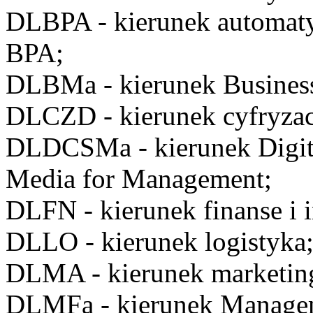
DLBPA
- kierunek automat
BPA;
DLBMa
- kierunek Busine
DLCZD
- kierunek cyfryzac
DLDCSMa
- kierunek Digi
Media for Management;
DLFN
- kierunek finanse i 
DLLO
- kierunek logistyka
DLMA
- kierunek marketin
DLMFa
- kierunek Manage