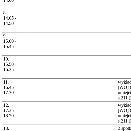
14.00
8.
14.05 -
14.50
9.
15.00 -
15.45
10.
15.50 -
16.35
11.
wykład
16.45 -
[WO] O
17.30
umieje
s.211 
12.
wykład
17.35 -
[WO] O
18.20
umieje
s.211 
13.
2 spot