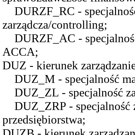
DURZF_RC
- specjalno
zarządcza/controlling;
DURZF_AC
- specjalno
ACCA;
DUZ
- kierunek zarządzanie
DUZ_M
- specjalność ma
DUZ_ZL
- specjalność z
DUZ_ZRP
- specjalność
przedsiębiorstwa;
DUZB
- kierunek zarządzan