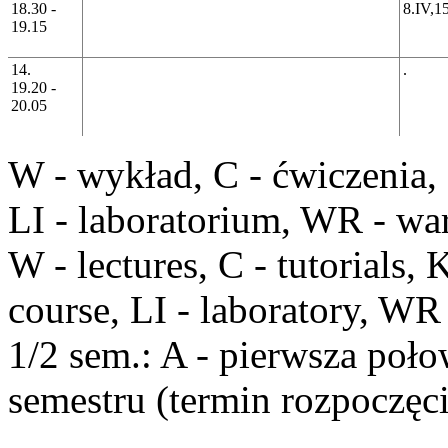
18.30 -
8.IV,1
19.15
14.
.
19.20 -
20.05
W
- wykład,
C
- ćwiczenia,
LI
- laboratorium,
WR
- war
W
- lectures,
C
- tutorials,
course,
LI
- laboratory,
WR
1/2 sem
.:
A
- pierwsza poło
semestru (termin rozpoczęci