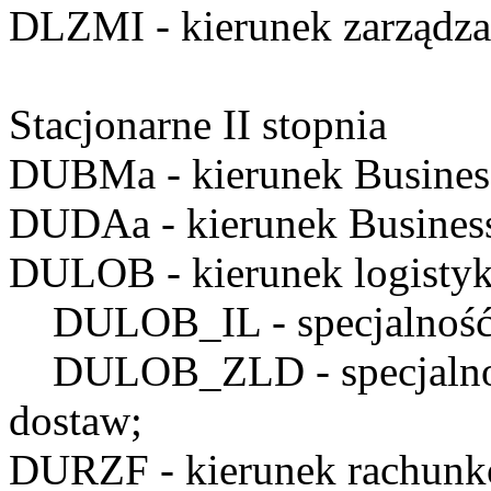
DLZMI
- kierunek zarządz
Stacjonarne II stopnia
DUBMa
- kierunek Busine
DUDAa
- kierunek Business
DULOB
- kierunek logistyk
DULOB_IL
- specjalnoś
DULOB_ZLD
- specjaln
dostaw;
DURZF
- kierunek rachunk