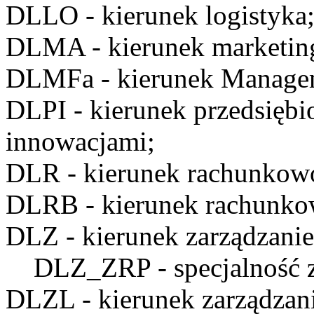
DLLO
- kierunek logistyka
DLMA
- kierunek marketin
DLMFa
- kierunek Manage
DLPI
- kierunek przedsiębi
innowacjami;
DLR
- kierunek rachunkow
DLRB
- kierunek rachunko
DLZ
- kierunek zarządzanie
DLZ_ZRP
- specjalność 
DLZL
- kierunek zarządzan