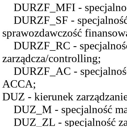
DURZF_MFI
- specjaln
DURZF_SF
- specjalnoś
sprawozdawczość finansow
DURZF_RC
- specjalno
zarządcza/controlling;
DURZF_AC
- specjalno
ACCA;
DUZ
- kierunek zarządzanie
DUZ_M
- specjalność ma
DUZ_ZL
- specjalność z