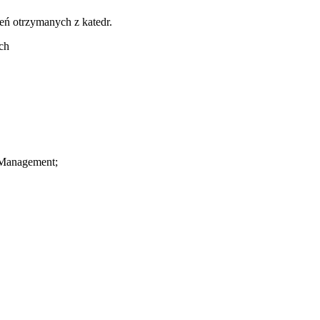
eń otrzymanych z katedr.
ch
 Management;