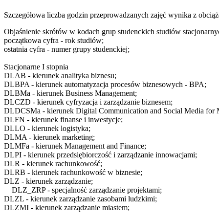
Szczegółowa liczba godzin przeprowadzanych zajęć wynika z obciąż
Objaśnienie skrótów w kodach grup studenckich studiów stacjonarny
początkowa cyfra
- rok studiów;
ostatnia cyfra
- numer grupy studenckiej;
Stacjonarne I stopnia
DLAB
- kierunek analityka biznesu;
DLBPA
- kierunek automatyzacja procesów biznesowych - BPA;
DLBMa
- kierunek Business Management;
DLCZD
- kierunek cyfryzacja i zarządzanie biznesem;
DLDCSMa
- kierunek Digital Communication and Social Media for
DLFN
- kierunek finanse i inwestycje;
DLLO
- kierunek logistyka;
DLMA
- kierunek marketing;
DLMFa
- kierunek Management and Finance;
DLPI
- kierunek przedsiębiorczość i zarządzanie innowacjami;
DLR
- kierunek rachunkowość;
DLRB
- kierunek rachunkowość w biznesie;
DLZ
- kierunek zarządzanie;
DLZ_ZRP
- specjalność zarządzanie projektami;
DLZL
- kierunek zarządzanie zasobami ludzkimi;
DLZMI
- kierunek zarządzanie miastem;