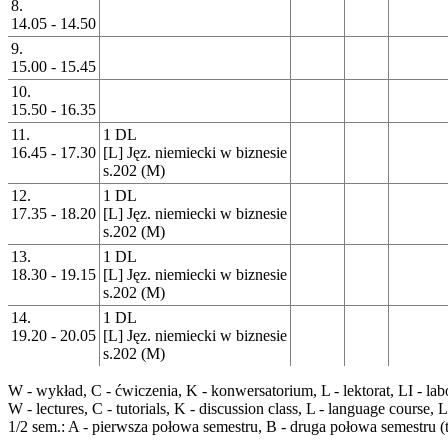
8.
14.05 - 14.50
9.
15.00 - 15.45
10.
15.50 - 16.35
11.
1 DL
16.45 - 17.30
[L] Jęz. niemiecki w biznesie
s.202 (M)
12.
1 DL
17.35 - 18.20
[L] Jęz. niemiecki w biznesie
s.202 (M)
13.
1 DL
18.30 - 19.15
[L] Jęz. niemiecki w biznesie
s.202 (M)
14.
1 DL
19.20 - 20.05
[L] Jęz. niemiecki w biznesie
s.202 (M)
W
- wykład,
C
- ćwiczenia,
K
- konwersatorium,
L
- lektorat,
LI
- lab
W
- lectures,
C
- tutorials,
K
- discussion class,
L
- language course,
L
1/2 sem
.:
A
- pierwsza połowa semestru,
B
- druga połowa semestru (t