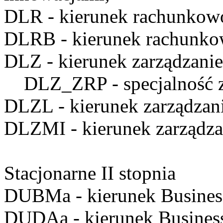
DLR
- kierunek rachunkow
DLRB
- kierunek rachunko
DLZ
- kierunek zarządzanie
DLZ_ZRP
- specjalność 
DLZL
- kierunek zarządzan
DLZMI
- kierunek zarządz
Stacjonarne II stopnia
DUBMa
- kierunek Busine
DUDAa
- kierunek Business