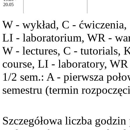
20.05
W
- wykład,
C
- ćwiczenia,
LI
- laboratorium,
WR
- war
W
- lectures,
C
- tutorials,
course,
LI
- laboratory,
WR
1/2 sem
.:
A
- pierwsza poło
semestru (termin rozpoczęci
Szczegółowa liczba godzin