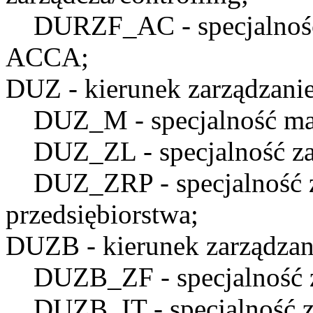
DURZF_AC
- specjalno
ACCA;
DUZ
- kierunek zarządzanie
DUZ_M
- specjalność ma
DUZ_ZL
- specjalność z
DUZ_ZRP
- specjalność
przedsiębiorstwa;
DUZB
- kierunek zarządzan
DUZB_ZF
- specjalność 
DUZB_IT
- specjalność 