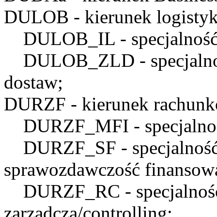
DULOB
- kierunek logistyk
DULOB_IL
- specjalnoś
DULOB_ZLD
- specjaln
dostaw;
DURZF
- kierunek rachunk
DURZF_MFI
- specjaln
DURZF_SF
- specjalnoś
sprawozdawczość finansow
DURZF_RC
- specjalno
zarządcza/controlling;