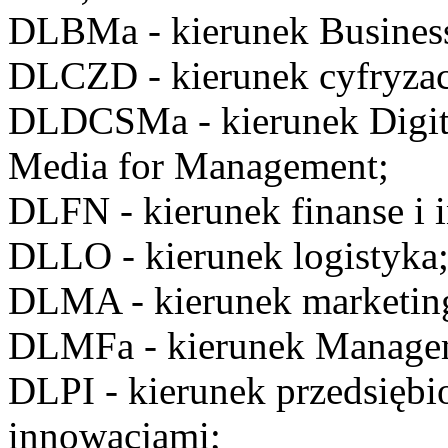
DLBMa
- kierunek Busine
DLCZD
- kierunek cyfryzac
DLDCSMa
- kierunek Digi
Media for Management;
DLFN
- kierunek finanse i 
DLLO
- kierunek logistyka
DLMA
- kierunek marketin
DLMFa
- kierunek Manage
DLPI
- kierunek przedsiębi
innowacjami;