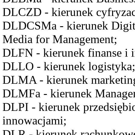
DLCZD
- kierunek cyfryzac
DLDCSMa
- kierunek Digi
Media for Management;
DLFN
- kierunek finanse i 
DLLO
- kierunek logistyka
DLMA
- kierunek marketin
DLMFa
- kierunek Manage
DLPI
- kierunek przedsiębi
innowacjami;
DLR
- kierunek rachunkow