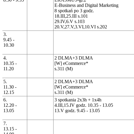
E-Business and Digital Marketing
8 spotkań po 3 godz.
18.III,25.III s.101
29.IV,6.V s.103
20.V,27.V,3.VI,10.VI s.202
3.
9.45 -
10.30
4.
2 DLMA+3 DLMA
10.35 -
[W] eCommerce*
11.20
s.311 (M)
5.
2 DLMA+3 DLMA
11.30 -
[W] eCommerce*
12.15
s.311 (M)
6.
3 spotkania 2x3h + 1x4h
12.20 -
4.III,15.IV godz. 10.35 - 13.05
13.05
13.V godz. 9.45 - 13.05
7.
13.15 -