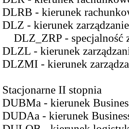
DLRB
- kierunek rachunko
DLZ
- kierunek zarządzanie
DLZ_ZRP
- specjalność 
DLZL
- kierunek zarządzan
DLZMI
- kierunek zarządz
Stacjonarne II stopnia
DUBMa
- kierunek Busine
DUDAa
- kierunek Business
DULOB
- kierunek logistyk