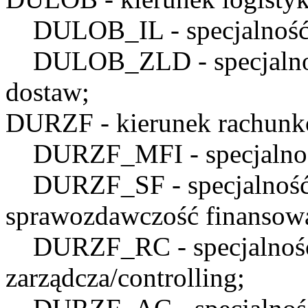
DULOB_IL
- specjalnoś
DULOB_ZLD
- specjaln
dostaw;
DURZF
- kierunek rachunk
DURZF_MFI
- specjaln
DURZF_SF
- specjalnoś
sprawozdawczość finansow
DURZF_RC
- specjalno
zarządcza/controlling;