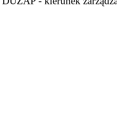
DUZAP
- kierunek zarządza