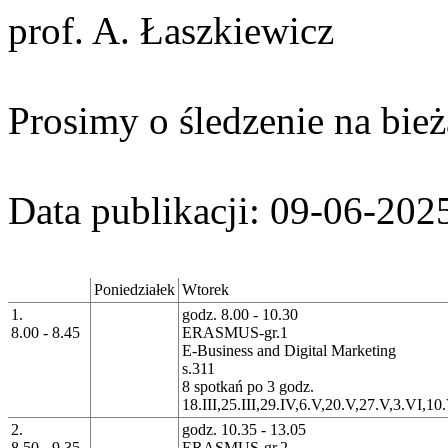
prof. A. Łaszkiewicz
Prosimy o śledzenie na bież
Data publikacji: 09-06-202
Poniedziałek
Wtorek
1.
godz. 8.00 - 10.30
8.00 - 8.45
ERASMUS-gr.1
E-Business and Digital Marketing
s.311
8 spotkań po 3 godz.
18.III,25.III,29.IV,6.V,20.V,27.V,3.VI,10
2.
godz. 10.35 - 13.05
8.50 - 9.35
ERASMUS-gr.2