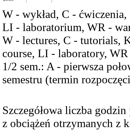
W
- wykład,
C
- ćwiczenia,
LI
- laboratorium,
WR
- war
W
- lectures,
C
- tutorials,
course,
LI
- laboratory,
WR
1/2 sem
.:
A
- pierwsza poło
semestru (termin rozpoczęci
Szczegółowa liczba godzin
z obciążeń otrzymanych z k