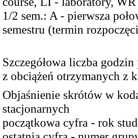
course,
LI
- laboratory,
WR
1/2 sem
.:
A
- pierwsza poło
semestru (termin rozpoczęci
Szczegółowa liczba godzin
z obciążeń otrzymanych z k
Objaśnienie skrótów w kod
stacjonarnych
początkowa cyfra
- rok stu
ostatnia cyfra
- numer grupy