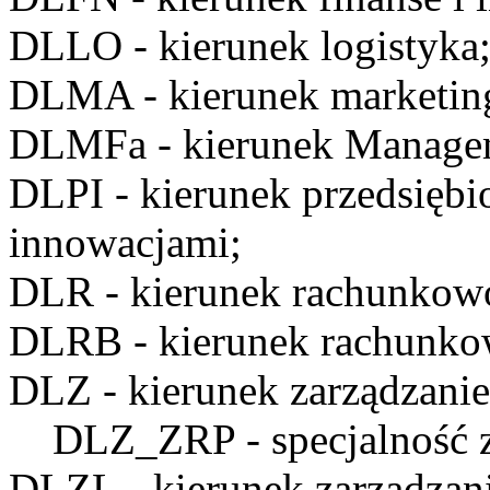
DLLO
- kierunek logistyka
DLMA
- kierunek marketin
DLMFa
- kierunek Manage
DLPI
- kierunek przedsiębi
innowacjami;
DLR
- kierunek rachunkow
DLRB
- kierunek rachunko
DLZ
- kierunek zarządzanie
DLZ_ZRP
- specjalność 
DLZL
- kierunek zarządzan