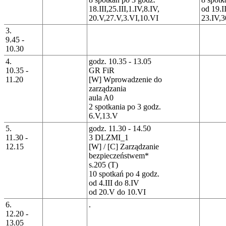
18.III,25.III,1.IV,8.IV,
od 19.I
20.V,27.V,3.VI,10.VI
23.IV,3
3.
9.45 -
10.30
4.
godz. 10.35 - 13.05
10.35 -
GR FiR
11.20
[W] Wprowadzenie do
zarządzania
aula A0
2 spotkania po 3 godz.
6.V,13.V
5.
godz. 11.30 - 14.50
11.30 -
3 DLZMI_1
12.15
[W] / [C] Zarządzanie
bezpieczeństwem*
s.205 (T)
10 spotkań po 4 godz.
od 4.III do 8.IV
od 20.V do 10.VI
6.
.
12.20 -
13.05