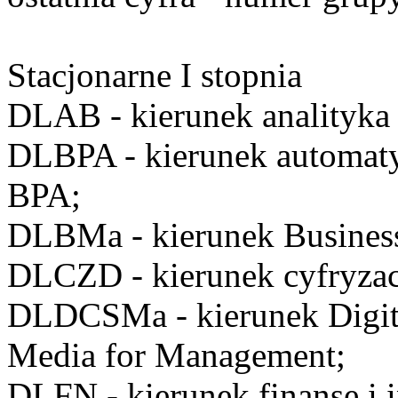
Stacjonarne I stopnia
DLAB
- kierunek analityka
DLBPA
- kierunek automat
BPA;
DLBMa
- kierunek Busine
DLCZD
- kierunek cyfryzac
DLDCSMa
- kierunek Digi
Media for Management;
DLFN
- kierunek finanse i 