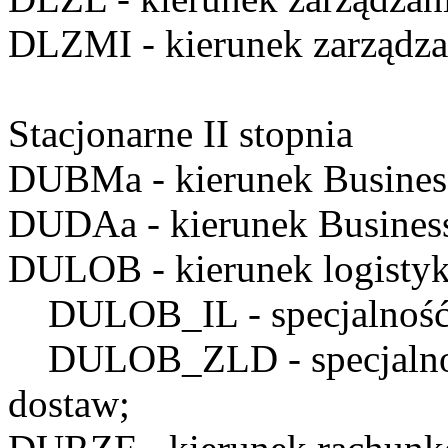
DLZMI
- kierunek zarządz
Stacjonarne II stopnia
DUBMa
- kierunek Busine
DUDAa
- kierunek Business
DULOB
- kierunek logistyk
DULOB_IL
- specjalnoś
DULOB_ZLD
- specjaln
dostaw;