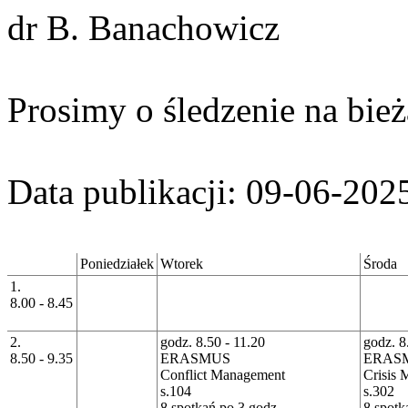
dr B. Banachowicz
Prosimy o śledzenie na bież
Data publikacji: 09-06-202
Poniedziałek
Wtorek
Środa
1.
8.00 - 8.45
2.
godz. 8.50 - 11.20
godz. 8
8.50 - 9.35
ERASMUS
ERAS
Conflict Management
Crisis
s.104
s.302
8 spotkań po 3 godz.
8 spotk