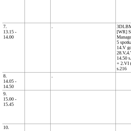
7.
.
3DLB
13.15 -
[WR] Su
14.00
Manag
5 spotk
14.V go
28.V,4.
14.50 s
+ 2.VI 
s.216
8.
.
14.05 -
14.50
9.
15.00 -
15.45
10.